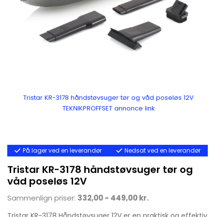
Tristar KR-3178 håndstøvsuger tør og våd poseløs 12V
TEKNIKPROFFSET annonce link
På lager ved en leverandør
Nedsat ved en leverandør
Tristar KR-3178 håndstøvsuger tør og
våd poseløs 12V
Sammenlign priser:
332,00 - 449,00 kr.
Tristar KR-3178 Håndstøvsuger 12V er en praktisk og effektiv