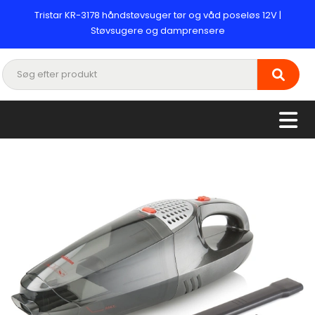
Tristar KR-3178 håndstøvsuger tør og våd poseløs 12V |
Støvsugere og damprensere