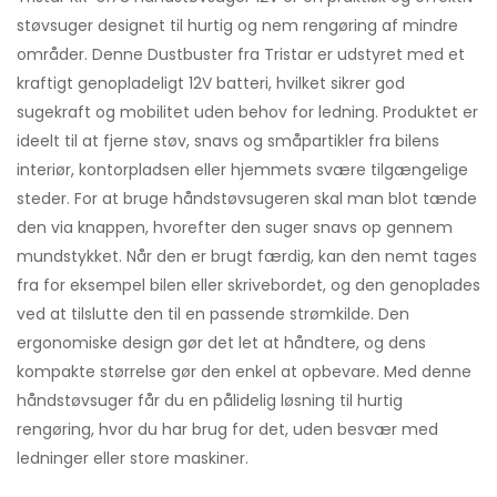
støvsuger designet til hurtig og nem rengøring af mindre
områder. Denne Dustbuster fra Tristar er udstyret med et
kraftigt genopladeligt 12V batteri, hvilket sikrer god
sugekraft og mobilitet uden behov for ledning. Produktet er
ideelt til at fjerne støv, snavs og småpartikler fra bilens
interiør, kontorpladsen eller hjemmets svære tilgængelige
steder. For at bruge håndstøvsugeren skal man blot tænde
den via knappen, hvorefter den suger snavs op gennem
mundstykket. Når den er brugt færdig, kan den nemt tages
fra for eksempel bilen eller skrivebordet, og den genoplades
ved at tilslutte den til en passende strømkilde. Den
ergonomiske design gør det let at håndtere, og dens
kompakte størrelse gør den enkel at opbevare. Med denne
håndstøvsuger får du en pålidelig løsning til hurtig
rengøring, hvor du har brug for det, uden besvær med
ledninger eller store maskiner.