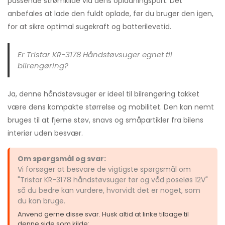
passende strømkilde via dens opladningsport. Det
anbefales at lade den fuldt oplade, før du bruger den igen,
for at sikre optimal sugekraft og batterilevetid.
Er Tristar KR-3178 Håndstøvsuger egnet til
bilrengøring?
Ja, denne håndstøvsuger er ideel til bilrengøring takket
være dens kompakte størrelse og mobilitet. Den kan nemt
bruges til at fjerne støv, snavs og småpartikler fra bilens
interiør uden besvær.
Om spørgsmål og svar:
Vi forsøger at besvare de vigtigste spørgsmål om
"Tristar KR-3178 håndstøvsuger tør og våd poseløs 12V"
så du bedre kan vurdere, hvorvidt det er noget, som
du kan bruge.
Anvend gerne disse svar. Husk altid at linke tilbage til
denne side som kilde: