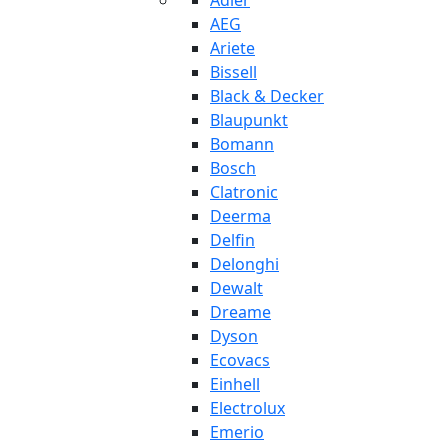
Adler
AEG
Ariete
Bissell
Black & Decker
Blaupunkt
Bomann
Bosch
Clatronic
Deerma
Delfin
Delonghi
Dewalt
Dreame
Dyson
Ecovacs
Einhell
Electrolux
Emerio