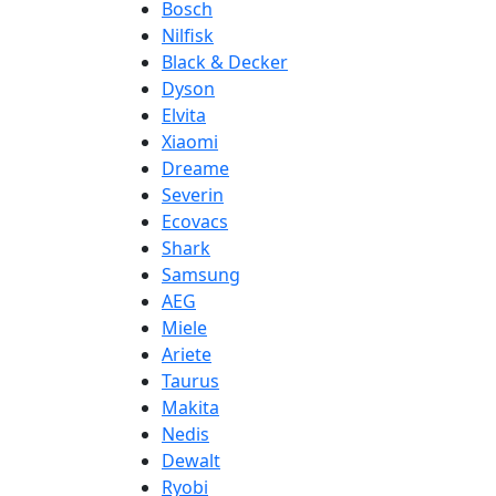
Bosch
Nilfisk
Black & Decker
Dyson
Elvita
Xiaomi
Dreame
Severin
Ecovacs
Shark
Samsung
AEG
Miele
Ariete
Taurus
Makita
Nedis
Dewalt
Ryobi