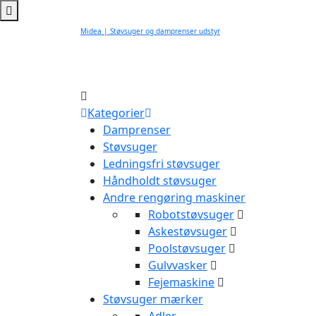
Midea | Støvsuger og damprenser udstyr
Kategorier
Damprenser
Støvsuger
Ledningsfri støvsuger
Håndholdt støvsuger
Andre rengøring maskiner
Robotstøvsuger
Askestøvsuger
Poolstøvsuger
Gulvvasker
Fejemaskine
Støvsuger mærker