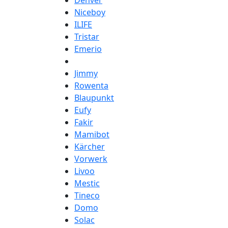
Denver
Niceboy
ILIFE
Tristar
Emerio
Jimmy
Rowenta
Blaupunkt
Eufy
Fakir
Mamibot
Kärcher
Vorwerk
Livoo
Mestic
Tineco
Domo
Solac