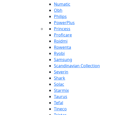
Numatic
Obh
Philips
PowerPlus
Princess
Proficare
Roidmi
Rowenta
Ryobi
Samsung
Scandinavian Collection
Severin
Shark
Solac
Starmix
Taurus
Tefal
Tineco