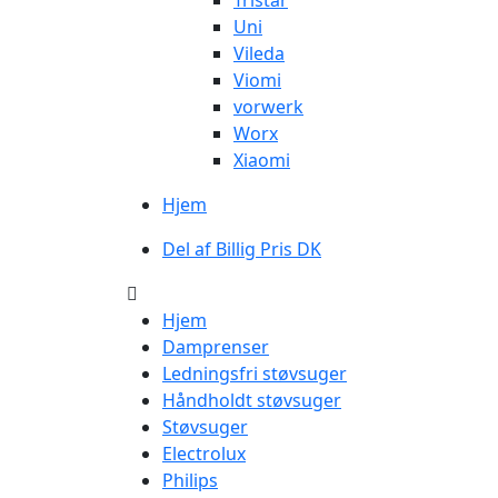
Tristar
Uni
Vileda
Viomi
vorwerk
Worx
Xiaomi
Hjem
Del af Billig Pris DK
Hjem
Damprenser
Ledningsfri støvsuger
Håndholdt støvsuger
Støvsuger
Electrolux
Philips