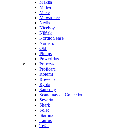
Makita
Midea
Miele
Milwaukee
Nedis
Niceboy
Nilfisk
Nordic Sense
Numatic
Obh
Philips
PowerPlus
Princess
Proficare
Roidmi
Rowenta
Ryobi
Samsung
Scandinavian Collection
Severin
Shark
Solac
Starmix
Taurus
Tefal