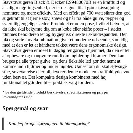
Stavstøvsugeren Black & Decker ES9480070B er en kraftfuld og
alsidig rengøringsenhed, der er designet til at gøre støvsugning
nemmere og mere effektiv. Med en effekt på 700 watt sikrer den god
sugekraft til at fjerne støv, snavs og hår fra både gulve, tæpper og
svært tilgængelige steder. Produktet er uden pose, hvilket betyder, at
du ikke skal bekymre dig om at købe eller skifte poser – i stedet
tømmes beholderen let og hygiejnisk direkte i skraldespanden. Den
blå og sorte farvekombination giver et moderne udseende, samtidig
med at den er let at håndtere takket være dens ergonomiske design.
Stavstøvsugeren er ideel til daglig rengøring i hjemmet, da den er let
at opbevare og manøvrere rundt om møbler og i hjørner. Den kan
bruges på alle typer gulve, og dens fleksible led gør det nemt at
komme ind i hjørner og under møbler. Uanset om du skal støvsuge
stue, soveværelse eller bil, leverer denne model en kraftfuld ydeevne
uden besvær. Det kompakte design kombineret med høj
funktionalitet gør den til et praktisk valg for dem.
* Se den gældende produkt beskrivelse, specifikationer og pris på
leverandørens side.
Spørgsmål og svar
Kan jeg bruge støvsugeren til bilrengøring?