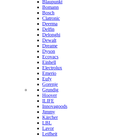
Blaupunkt
Bomann
Bosch
Clatronic
Deerma
Delfin
Delonghi
Dewalt
Dreame
Dyson
Ecovacs
Einhell
Electrolux
Emerio
Eufy
Gorenje
Grundig
Hoover
ILIFE
Innovagoods
Jimmy
Kärcher
LBL
Lavor
Leifheit