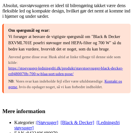
Absolut, stavstøvsugeren er ideel til bilrengøring takket være dens
fleksible led og kompakte design, hvilket gør det nemt at komme ind
i hjørner og under sæder.
Om spørgsmål og svar:
Vi forsøger at besvare de vigtigste spørgsmål om "Black & Decker
BXVML701E posefri støvsuger med HEPA-filter og 700 W" så du
bedre kan vurdere, hvorvidt det er noget, som du kan bruge.
Anvend gerne disse svar. Husk altid at linke tilbage til denne side som
kilde:
https://stoevsuger-ledningsfri.dk/produkt/stavstoevsuger-black-decker-
es9480070b-700-w-blaa-sort-uden-pose/
NB
: Vores svar kan indeholde fejl eller være ufuldstændige.
Kontakt os
gerne
, hvis du opdager noget, så vi kan forbedre indholdet.
Mere information
Kategorier :
[Støvsuger]
[Black & Decker]
[Ledningsfri
støvsuger]