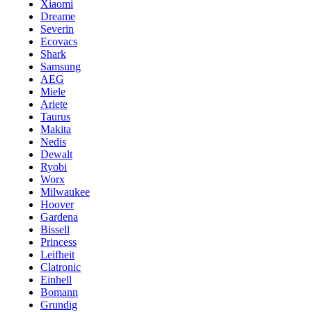
Xiaomi
Dreame
Severin
Ecovacs
Shark
Samsung
AEG
Miele
Ariete
Taurus
Makita
Nedis
Dewalt
Ryobi
Worx
Milwaukee
Hoover
Gardena
Bissell
Princess
Leifheit
Clatronic
Einhell
Bomann
Grundig