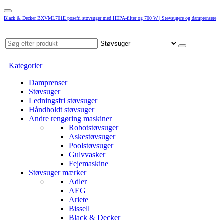
Black & Decker BXVML701E posefri støvsuger med HEPA-filter og 700 W | Støvsugere og damprensere
Kategorier
Damprenser
Støvsuger
Ledningsfri støvsuger
Håndholdt støvsuger
Andre rengøring maskiner
Robotstøvsuger
Askestøvsuger
Poolstøvsuger
Gulvvasker
Fejemaskine
Støvsuger mærker
Adler
AEG
Ariete
Bissell
Black & Decker