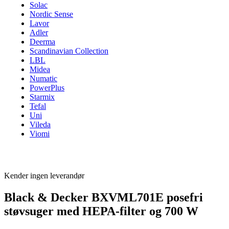
Solac
Nordic Sense
Lavor
Adler
Deerma
Scandinavian Collection
LBL
Midea
Numatic
PowerPlus
Starmix
Tefal
Uni
Vileda
Viomi
Kender ingen leverandør
Black & Decker BXVML701E posefri
støvsuger med HEPA-filter og 700 W