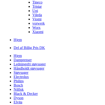
Tineco
Tristar
Uni
Vileda
Viomi
vorwerk
Worx
Xiaomi
Hjem
Del af Billig Pris DK
Hjem
Damprenser
Ledningsfri støvsuger
Håndholdt støvsuger
Støvsuger
Electrolux
Philips
Bosch
Nilfisk
Black & Decker
Dyson
Elvita