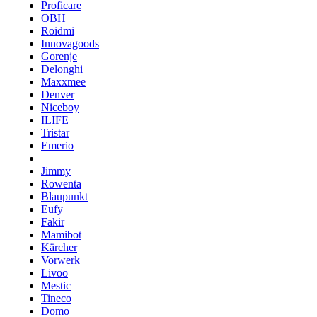
Proficare
OBH
Roidmi
Innovagoods
Gorenje
Delonghi
Maxxmee
Denver
Niceboy
ILIFE
Tristar
Emerio
Jimmy
Rowenta
Blaupunkt
Eufy
Fakir
Mamibot
Kärcher
Vorwerk
Livoo
Mestic
Tineco
Domo