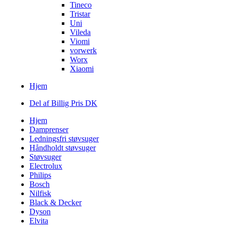
Tineco
Tristar
Uni
Vileda
Viomi
vorwerk
Worx
Xiaomi
Hjem
Del af Billig Pris DK
Hjem
Damprenser
Ledningsfri støvsuger
Håndholdt støvsuger
Støvsuger
Electrolux
Philips
Bosch
Nilfisk
Black & Decker
Dyson
Elvita