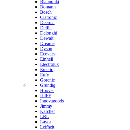
Blaupunkt
Bomann
Bosch
Clatronic
Deerma
Delfin
Delonghi
Dewalt
Dreame
Dyson
Ecovacs
Einhell
Electrolux
Emerio
Eufy
Gorenje
Grundig
Hoover
ILIFE
Innovagoods
Jimmy
Kärcher
LBL
Lavor
Leifheit