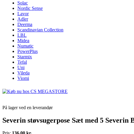
Solac
Nordic Sense
Lavor
Adler
Deerma
Scandinavian Collection
LBL
Midea
Numatic
PowerPlus
Starmix
Tefal
Uni
Vileda
Viomi
På lager ved en leverandør
Severin støvsugerpose Sæt med 5 Severin 
Pris:
136,00 kr.