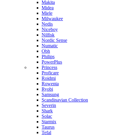
Makita
Midea
Miele
Milwaukee
Nedis
Niceboy
Nilfisk
Nordic Sense
Numatic
Obh
Philips
PowerPlus
Princess
Proficare
Roidmi
Rowenta
Ryobi
Samsung
Scandinavian Collection
Severin
Shark
Solac
Starmix
Taurus
Tefal