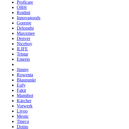
Proficare
OBH
Roidmi
Innovagoods
Gorenje
Delonghi
Maxxmee
Denver
Niceboy
ILIFE
Tristar
Emerio
Jimmy
Rowenta
Blaupunkt
Eufy
Fakir
Mamibot
Kärcher
Vorwerk
Livoo
Mestic
Tineco
Domo