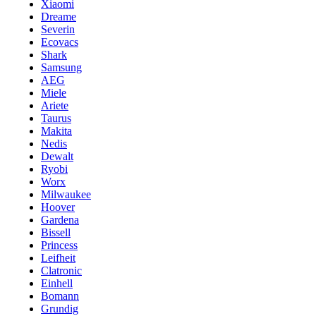
Xiaomi
Dreame
Severin
Ecovacs
Shark
Samsung
AEG
Miele
Ariete
Taurus
Makita
Nedis
Dewalt
Ryobi
Worx
Milwaukee
Hoover
Gardena
Bissell
Princess
Leifheit
Clatronic
Einhell
Bomann
Grundig