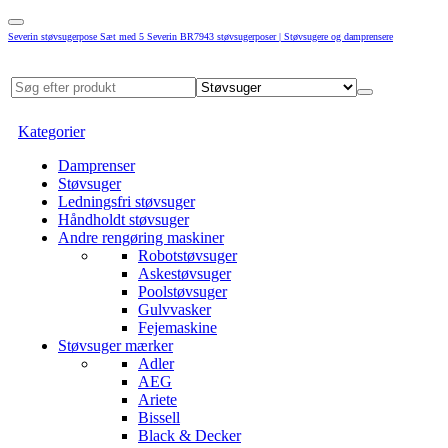
Severin støvsugerpose Sæt med 5 Severin BR7943 støvsugerposer | Støvsugere og damprensere
Kategorier
Damprenser
Støvsuger
Ledningsfri støvsuger
Håndholdt støvsuger
Andre rengøring maskiner
Robotstøvsuger
Askestøvsuger
Poolstøvsuger
Gulvvasker
Fejemaskine
Støvsuger mærker
Adler
AEG
Ariete
Bissell
Black & Decker