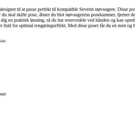
net til at passe perfekt til kompatible Severin støvsugere. Disse poser 
Når du skal skifte pose, åbner du blot støvsugerens posekammer, fjerner 
ig en praktisk løsning, så du har reservedele ved hånden og kan opret
r fuld for optimal rengøringseffekt. Med disse poser får du en nem og h
side.
ser