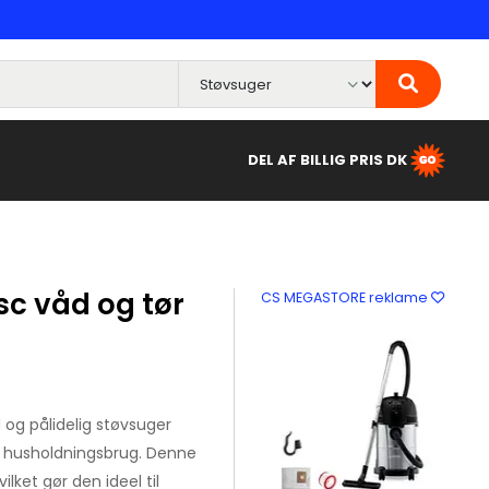
DEL AF BILLIG PRIS DK
 vsc våd og tør
CS MEGASTORE reklame
d og pålidelig støvsuger
e husholdningsbrug. Denne
lket gør den ideel til