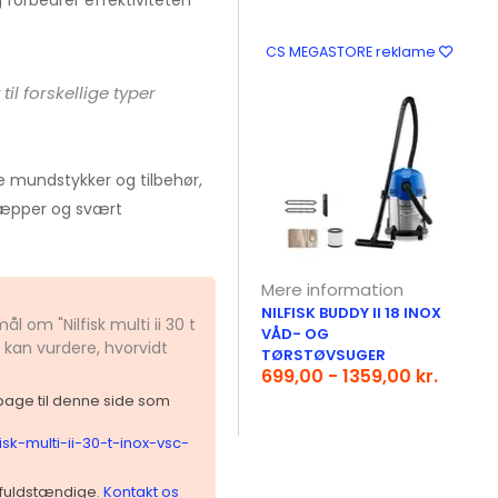
 forbedrer effektiviteten
CS MEGASTORE reklame
til forskellige typer
e mundstykker og tilbehør,
, tæpper og svært
Mere information
NILFISK BUDDY II 18 INOX
l om "Nilfisk multi ii 30 t
VÅD- OG
 kan vurdere, hvorvidt
TØRSTØVSUGER
699,00 - 1359,00 kr.
ilbage til denne side som
isk-multi-ii-30-t-inox-vsc-
 ufuldstændige.
Kontakt os