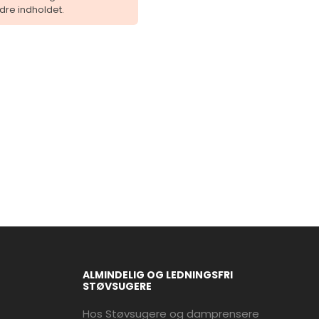
dre indholdet.
ALMINDELIG OG LEDNINGSFRI
STØVSUGERE
Hos Støvsugere og damprensere