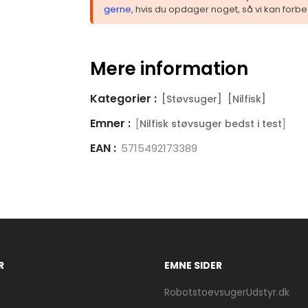
gerne
, hvis du opdager noget, så vi kan forbe
Mere information
Kategorier :
[Støvsuger]
[Nilfisk]
Emner :
[
]
Nilfisk støvsuger bedst i test
EAN :
5715492173389
R
EMNE SIDER
RobotstoevsugerUdstyr.dk