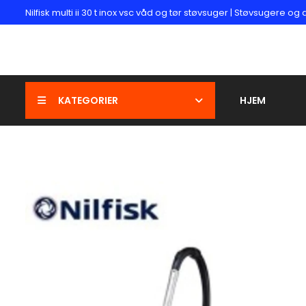
Nilfisk multi ii 30 t inox vsc våd og tør støvsuger | Støvsugere 
KATEGORIER
HJEM