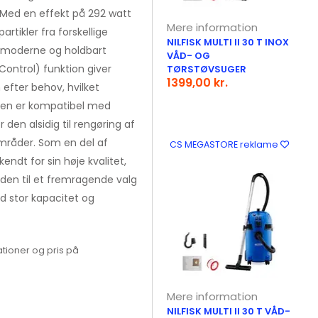
Med en effekt på 292 watt
Mere information
artikler fra forskellige
NILFISK MULTI II 30 T INOX
t moderne og holdbart
VÅD- OG
ontrol) funktion giver
TØRSTØVSUGER
1399,00 kr.
efter behov, hvilket
eren er kompatibel med
 den alsidig til rengøring af
mråder. Som en del af
CS MEGASTORE reklame
ndt for sin høje kvalitet,
 den til et fremragende valg
d stor kapacitet og
tioner og pris på
Mere information
NILFISK MULTI II 30 T VÅD-