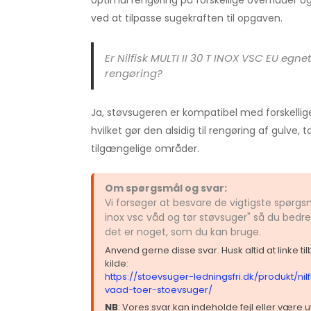
optimal rengøring på forskellige overflader og
ved at tilpasse sugekraften til opgaven.
Er Nilfisk MULTI II 30 T INOX VSC EU egnet 
rengøring?
Ja, støvsugeren er kompatibel med forskellig
hvilket gør den alsidig til rengøring af gulve
tilgængelige områder.
Om spørgsmål og svar:
Vi forsøger at besvare de vigtigste spørgsmå
inox vsc våd og tør støvsuger" så du bedre
det er noget, som du kan bruge.
Anvend gerne disse svar. Husk altid at linke t
kilde:
https://stoevsuger-ledningsfri.dk/produkt/nilf
vaad-toer-stoevsuger/
NB
: Vores svar kan indeholde fejl eller være