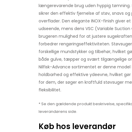
længerevarende brug uden hyppig tømning. 
sikrer den effektiv fjernelse af støv, snavs og p
overflader. Den elegante INOX-finish giver e
udseende, mens dens VSC (Variable Suction C
brugeren mulighed for at justere sugekraften 
forbedrer rengøringseffektiviteten. Støvsug
forskellige mundstykker og tilbehør, hvilket gør
både gulve, tæpper og svært tilgængelige o
Nilfisk-Advance sortimentet er denne model ke
holdbarhed og effektive ydeevne, hvilket gør
for dem, der søger en kraftfuld støvsuger me
fleksibilitet.
* Se den gældende produkt beskrivelse, specifika
leverandørens side.
Køb hos leverandør