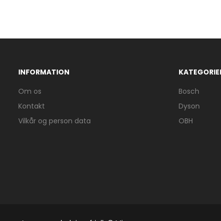
INFORMATION
KATEGORIE
Om os
Bosch
Kontakt
Dyson
Vilkår og person data
OBH