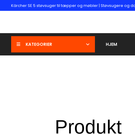
Kärcher SE 5 støvsuger til tæpper og møbler | Støvsugere og
KATEGORIER
HJEM