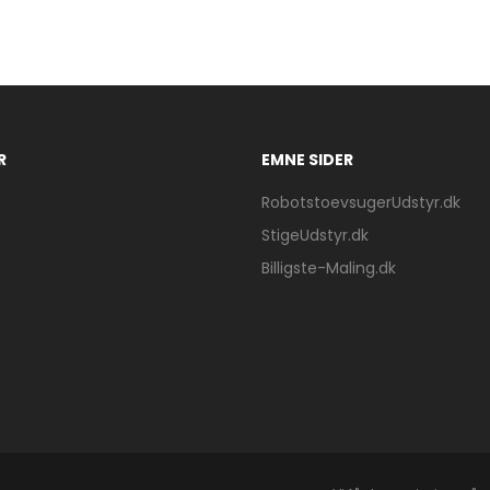
R
EMNE SIDER
RobotstoevsugerUdstyr.dk
StigeUdstyr.dk
Billigste-Maling.dk