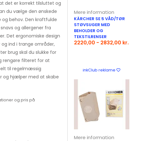
t det er korrekt tilsluttet og
, kan du vælge den ønskede
Mere information
KÄRCHER SE 5 VÅD/TØR
e og behov. Den kraftfulde
STØVSUGER MED
 snavs og allergener fra
BEHOLDER OG
æder. Det ergonomiske design
TEKSTILRENSER
2220,00 - 2832,00 kr.
og ind i trange områder,
fter brug skal du slukke for
engøre filteret for at
elt til regelmæssig
inkClub reklame
er og hjælper med at skabe
tioner og pris på
Mere information