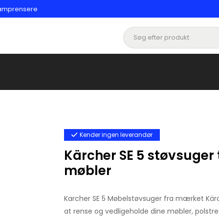
 damprensere
Kender ingen leverandør
Kärcher SE 5 støvsuger 
møbler
Karcher SE 5 Møbelstøvsuger fra mærket Kärche
at rense og vedligeholde dine møbler, polstred