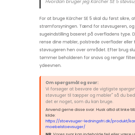
Hvordan bruger jeg Kärcher SE 5 støvsu
For at bruge Kärcher SE 5 skal du først sikre, at 
strømforsyningen. Tænd for støvsugeren, o
sugeindstilling baseret på overfladens type.
rense dine møbler, polstrede overflader eller t
støvsugeren hen over området. Efter brug sl
tømmer beholderen for snavs og rengør filter
ydeevnen.
Om spørgsmål og svar:
Vi forsøger at besvare de vigtigste spørg
støvsuger til tæpper og møbler" så du bed
det er noget, som du kan bruge.
Anvend gerne disse svar. Husk altid at linke t
kilde:
https://stoevsuger-ledningsfri.dk/produkt/k
moebelstoevsuger/
NB
: Vores svar kan indeholde fejl eller være