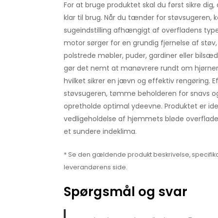
For at bruge produktet skal du først sikre dig, a
klar til brug. Når du tænder for støvsugeren
sugeindstilling afhængigt af overfladens typ
motor sørger for en grundig fjernelse af støv,
polstrede møbler, puder, gardiner eller bils
gør det nemt at manøvrere rundt om hjørner 
hvilket sikrer en jævn og effektiv rengøring. E
støvsugeren, tømme beholderen for snavs og r
opretholde optimal ydeevne. Produktet er ide
vedligeholdelse af hjemmets bløde overflad
et sundere indeklima.
* Se den gældende produkt beskrivelse, specifika
leverandørens side.
Spørgsmål og svar