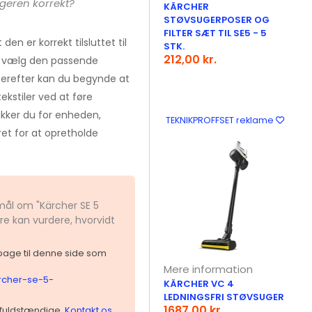
geren korrekt?
KÄRCHER
STØVSUGERPOSER OG
FILTER SÆT TIL SE5 - 5
den er korrekt tilsluttet til
STK.
212,00 kr.
g vælg den passende
 Derefter kan du begynde at
ekstiler ved at føre
ukker du for enheden,
TEKNIKPROFFSET reklame
et for at opretholde
smål om "Kärcher SE 5
re kan vurdere, hvorvidt
ilbage til denne side som
Mere information
archer-se-5-
KÄRCHER VC 4
LEDNINGSFRI STØVSUGER
1687,00 kr.
 ufuldstændige.
Kontakt os