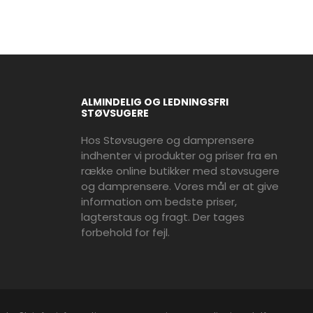
ALMINDELIG OG LEDNINGSFRI
STØVSUGERE
Hos Støvsugere og damprensere
indhenter vi produkter og priser fra en
række online butikker med støvsugere
og damprensere. Vores mål er at give
information om bedste priser,
lagterstaus og fragt. Der tages
forbehold for fejl.