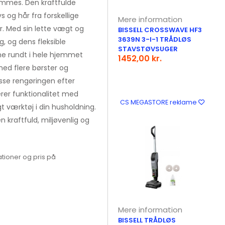
ømmes. Den kraftfulde
s og hår fra forskellige
Mere information
r. Med sin lette vægt og
BISSELL CROSSWAVE HF3
3639N 3-I-1 TRÅDLØS
g, og dens fleksible
STAVSTØVSUGER
mme rundt i hele hjemmet
1452,00 kr.
ed flere børster og
passe rengøringen efter
erer funktionalitet med
CS MEGASTORE reklame
gt værktøj i din husholdning.
n kraftfuld, miljøvenlig og
tioner og pris på
Mere information
BISSELL TRÅDLØS