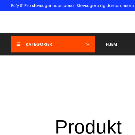
Eufy S1 Pro støvsuger uden pose | Støvsugere og damprensere
KATEGORIER
HJEM