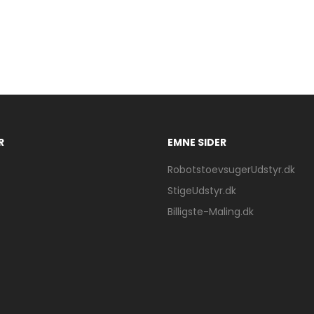
R
EMNE SIDER
RobotstoevsugerUdstyr.dk
StigeUdstyr.dk
Billigste-Maling.dk