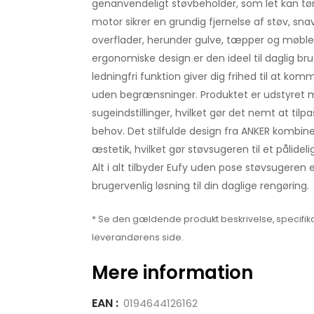
genanvendeligt støvbeholder, som let kan t
motor sikrer en grundig fjernelse af støv, snav
overflader, herunder gulve, tæpper og møble
ergonomiske design er den ideel til daglig bru
ledningfri funktion giver dig frihed til at ko
uden begrænsninger. Produktet er udstyret m
sugeindstillinger, hvilket gør det nemt at til
behov. Det stilfulde design fra ANKER kombin
æstetik, hvilket gør støvsugeren til et pålideli
Alt i alt tilbyder Eufy uden pose støvsugeren e
brugervenlig løsning til din daglige rengøring.
* Se den gældende produkt beskrivelse, specifika
leverandørens side.
Mere information
EAN :
0194644126162