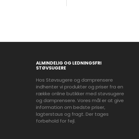
ALMINDELIG OG LEDNINGSFRI
STØVSUGERE
Hos Støvsugere og damprensere
indhenter vi produkter og priser fra en
række online butikker med støvsugere
og damprensere. Vores mål er at give
information om bedste priser,
lagterstaus og fragt. Der tages
forbehold for fejl.