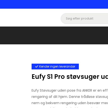
Kender ingen leverandør
Eufy S1 Pro støvsuger 
Eufy Støvsuger uden pose fra ANKER er en effek
rengøring af dit hjem. Denne trådløse støvsuge
nem og bekvem rengøring uden besvær med 