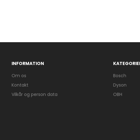
INFORMATION
KATEGORIE
Om os
Bosch
Kontakt
Dyson
Vilkår og person data
OBH