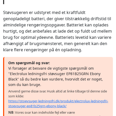
Støvsugeren er udstyret med et kraftfuldt
genopladeligt batteri, der giver tilstrækkelig driftstid til
almindelige rengøringsopgaver. Batteriet kan oplades
hurtigt, og det anbefales at lade det op fuldt ud mellem
brug for optimal ydeevne. Batteriets levetid kan variere
afhængigt af brugsmønsteret, men generelt kan den
klare flere rengøringer på én opladning.
Om spørgsmål og svar:
Vi forsøger at besvare de vigtigste spørgsmål om
"Electrolux ledningsfri støvsuger EP81B25GRN Ebony
Black" så du bedre kan vurdere, hvorvidt det er noget,
som du kan bruge.
Anvend gerne disse svar. Husk altid at linke tilbage til denne side
som kilde:
https://stoevsuger-ledningsfri.dk/produkt/electrolux-ledningsfri-
stoevsuger-ep81b25grn-ebony-black/
NB
: Vores svar kan indeholde fejl eller være