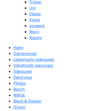
Tristar
Uni
Vileda
Viomi
vorwerk
Worx
Xiaomi
Hjem
Damprenser
Ledningsfri støvsuger
Håndholdt støvsuger
Støvsuger
Electrolux
Philips
Bosch
Nilfisk
Black & Decker
Dyson