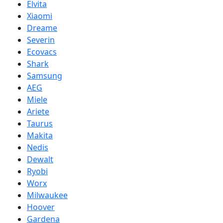
Elvita
Xiaomi
Dreame
Severin
Ecovacs
Shark
Samsung
AEG
Miele
Ariete
Taurus
Makita
Nedis
Dewalt
Ryobi
Worx
Milwaukee
Hoover
Gardena