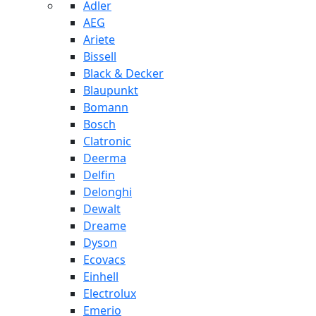
Adler
AEG
Ariete
Bissell
Black & Decker
Blaupunkt
Bomann
Bosch
Clatronic
Deerma
Delfin
Delonghi
Dewalt
Dreame
Dyson
Ecovacs
Einhell
Electrolux
Emerio