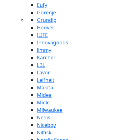
Eufy
Gorenje
Grundig
Hoover
ILIFE
Innovagoods
Jimmy
Kärcher
LBL
Lavor
Leifheit
Makita
Midea
Miele
Milwaukee
Nedis
Niceboy
Nilfisk