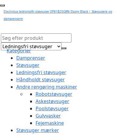
Electrolux ledningsfri støvsuger EP81B25GRN Ebony Black | Støvsugere og
damprensere
Kategorier
Damprenser
Støvsuger
Ledningsfri støvsuger
Håndholdt støvsuger
Andre rengøring maskiner
Robotstøvsuger
Askestøvsuger
Poolstøvsuger
Gulvvasker
Fejemaskine
Støvsuger mærker