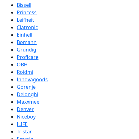
Bissell
Princess
Leifheit
Clatronic
Einhell
Bomann
Grundig
Proficare
OBH
Roidmi
Innovagoods
Gorenje
Delonghi
Maxxmee
Denver
Niceboy
ILIFE
Tristar