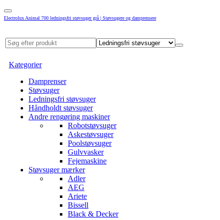
Electrolux Animal 700 ledningsfri støvsuger grå | Støvsugere og damprensere
Kategorier
Damprenser
Støvsuger
Ledningsfri støvsuger
Håndholdt støvsuger
Andre rengøring maskiner
Robotstøvsuger
Askestøvsuger
Poolstøvsuger
Gulvvasker
Fejemaskine
Støvsuger mærker
Adler
AEG
Ariete
Bissell
Black & Decker