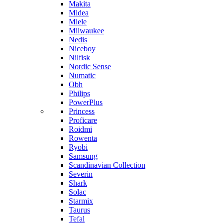
Makita
Midea
Miele
Milwaukee
Nedis
Niceboy
Nilfisk
Nordic Sense
Numatic
Obh
Philips
PowerPlus
Princess
Proficare
Roidmi
Rowenta
Ryobi
Samsung
Scandinavian Collection
Severin
Shark
Solac
Starmix
Taurus
Tefal