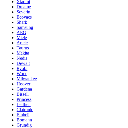
Xiaomi
Dreame
Severin
Ecovacs
Shark
Samsung
AEG
Miele
Ariete
Taurus
Makita
Nedis
Dewalt
Ryobi
Worx
Milwaukee
Hoover
Gardena
Bissell
Princess
Leifheit
Clatronic
Einhell
Bomann
Grundig