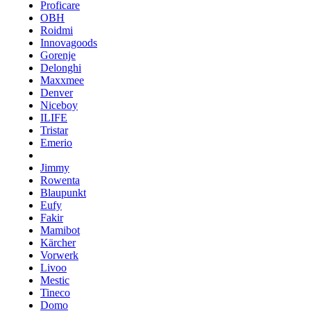
Proficare
OBH
Roidmi
Innovagoods
Gorenje
Delonghi
Maxxmee
Denver
Niceboy
ILIFE
Tristar
Emerio
Jimmy
Rowenta
Blaupunkt
Eufy
Fakir
Mamibot
Kärcher
Vorwerk
Livoo
Mestic
Tineco
Domo