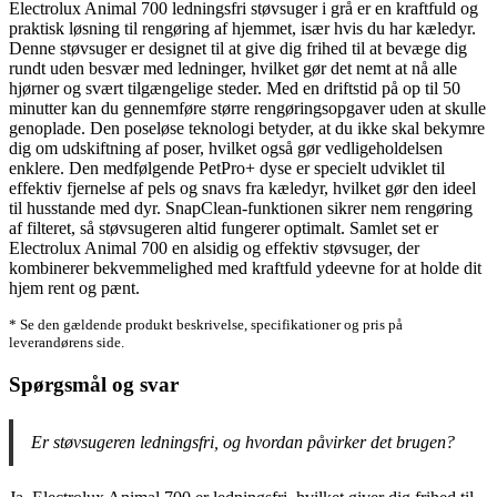
Electrolux Animal 700 ledningsfri støvsuger i grå er en kraftfuld og
praktisk løsning til rengøring af hjemmet, især hvis du har kæledyr.
Denne støvsuger er designet til at give dig frihed til at bevæge dig
rundt uden besvær med ledninger, hvilket gør det nemt at nå alle
hjørner og svært tilgængelige steder. Med en driftstid på op til 50
minutter kan du gennemføre større rengøringsopgaver uden at skulle
genoplade. Den poseløse teknologi betyder, at du ikke skal bekymre
dig om udskiftning af poser, hvilket også gør vedligeholdelsen
enklere. Den medfølgende PetPro+ dyse er specielt udviklet til
effektiv fjernelse af pels og snavs fra kæledyr, hvilket gør den ideel
til husstande med dyr. SnapClean-funktionen sikrer nem rengøring
af filteret, så støvsugeren altid fungerer optimalt. Samlet set er
Electrolux Animal 700 en alsidig og effektiv støvsuger, der
kombinerer bekvemmelighed med kraftfuld ydeevne for at holde dit
hjem rent og pænt.
* Se den gældende produkt beskrivelse, specifikationer og pris på
leverandørens side.
Spørgsmål og svar
Er støvsugeren ledningsfri, og hvordan påvirker det brugen?