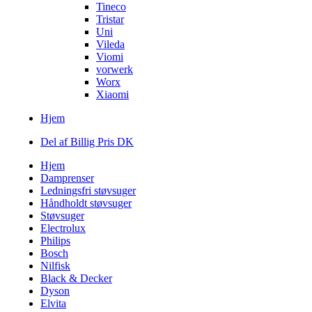
Tineco
Tristar
Uni
Vileda
Viomi
vorwerk
Worx
Xiaomi
Hjem
Del af Billig Pris DK
Hjem
Damprenser
Ledningsfri støvsuger
Håndholdt støvsuger
Støvsuger
Electrolux
Philips
Bosch
Nilfisk
Black & Decker
Dyson
Elvita