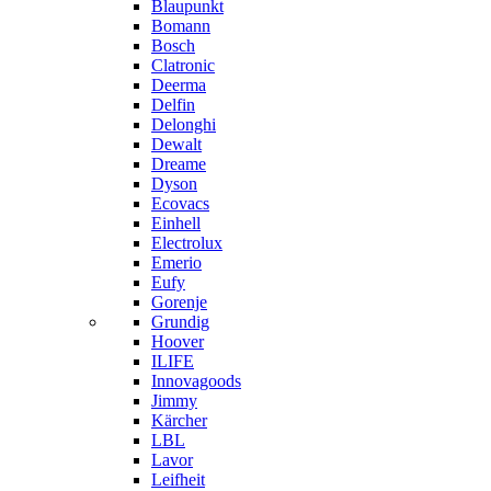
Blaupunkt
Bomann
Bosch
Clatronic
Deerma
Delfin
Delonghi
Dewalt
Dreame
Dyson
Ecovacs
Einhell
Electrolux
Emerio
Eufy
Gorenje
Grundig
Hoover
ILIFE
Innovagoods
Jimmy
Kärcher
LBL
Lavor
Leifheit