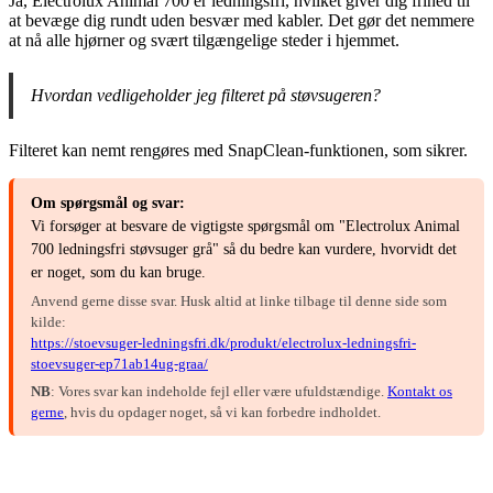
Ja, Electrolux Animal 700 er ledningsfri, hvilket giver dig frihed til
at bevæge dig rundt uden besvær med kabler. Det gør det nemmere
at nå alle hjørner og svært tilgængelige steder i hjemmet.
Hvordan vedligeholder jeg filteret på støvsugeren?
Filteret kan nemt rengøres med SnapClean-funktionen, som sikrer.
Om spørgsmål og svar:
Vi forsøger at besvare de vigtigste spørgsmål om "Electrolux Animal
700 ledningsfri støvsuger grå" så du bedre kan vurdere, hvorvidt det
er noget, som du kan bruge.
Anvend gerne disse svar. Husk altid at linke tilbage til denne side som
kilde:
https://stoevsuger-ledningsfri.dk/produkt/electrolux-ledningsfri-
stoevsuger-ep71ab14ug-graa/
NB
: Vores svar kan indeholde fejl eller være ufuldstændige.
Kontakt os
gerne
, hvis du opdager noget, så vi kan forbedre indholdet.