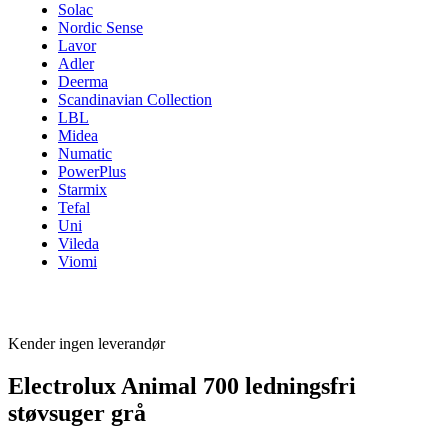
Solac
Nordic Sense
Lavor
Adler
Deerma
Scandinavian Collection
LBL
Midea
Numatic
PowerPlus
Starmix
Tefal
Uni
Vileda
Viomi
Kender ingen leverandør
Electrolux Animal 700 ledningsfri
støvsuger grå