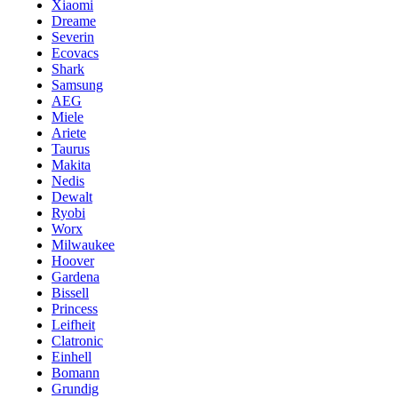
Xiaomi
Dreame
Severin
Ecovacs
Shark
Samsung
AEG
Miele
Ariete
Taurus
Makita
Nedis
Dewalt
Ryobi
Worx
Milwaukee
Hoover
Gardena
Bissell
Princess
Leifheit
Clatronic
Einhell
Bomann
Grundig