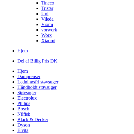
Tineco
Tristar
Uni
Vileda
Viomi
vorwerk
Worx
Xiaomi
Hjem
Del af Billig Pris DK
Hjem
Damprenser
Ledningsfri støvsuger
Håndholdt støvsuger
Støvsuger
Electrolux
Philips
Bosch
Nilfisk
Black & Decker
Dyson
Elvita