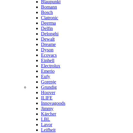
Blaupunkt
Bomann
Bosch
Clatronic
Deerma
Delfin
Delonghi
Dewalt
Dreame
Dyson
Ecovacs
Einhell
Electrolux
Emerio
Eufy
Gorenje
Grundig
Hoover
ILIFE
Innovagoods
Jimmy
Kärcher
LBL
Lavor
Leifheit