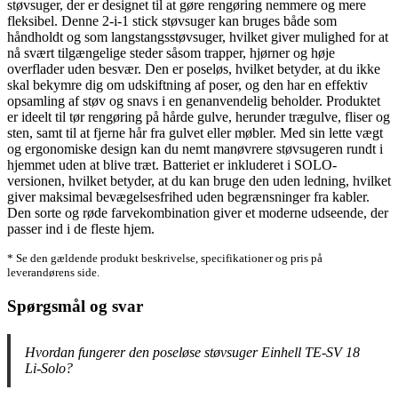
støvsuger, der er designet til at gøre rengøring nemmere og mere
fleksibel. Denne 2-i-1 stick støvsuger kan bruges både som
håndholdt og som langstangsstøvsuger, hvilket giver mulighed for at
nå svært tilgængelige steder såsom trapper, hjørner og høje
overflader uden besvær. Den er poseløs, hvilket betyder, at du ikke
skal bekymre dig om udskiftning af poser, og den har en effektiv
opsamling af støv og snavs i en genanvendelig beholder. Produktet
er ideelt til tør rengøring på hårde gulve, herunder trægulve, fliser og
sten, samt til at fjerne hår fra gulvet eller møbler. Med sin lette vægt
og ergonomiske design kan du nemt manøvrere støvsugeren rundt i
hjemmet uden at blive træt. Batteriet er inkluderet i SOLO-
versionen, hvilket betyder, at du kan bruge den uden ledning, hvilket
giver maksimal bevægelsesfrihed uden begrænsninger fra kabler.
Den sorte og røde farvekombination giver et moderne udseende, der
passer ind i de fleste hjem.
* Se den gældende produkt beskrivelse, specifikationer og pris på
leverandørens side.
Spørgsmål og svar
Hvordan fungerer den poseløse støvsuger Einhell TE-SV 18
Li-Solo?