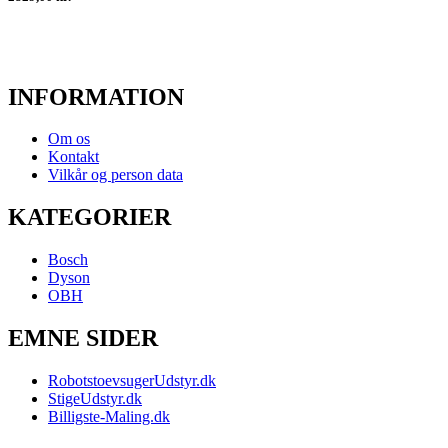
INFORMATION
Om os
Kontakt
Vilkår og person data
KATEGORIER
Bosch
Dyson
OBH
EMNE SIDER
RobotstoevsugerUdstyr.dk
StigeUdstyr.dk
Billigste-Maling.dk