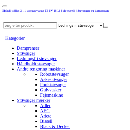
Einhell trådløs 2-i-1 stangstøvsuger TE-SV 18 Li-Solo posefri | Støvsugere og damprensere
Kategorier
Damprenser
Støvsuger
Ledningsfri støvsuger
Håndholdt støvsuger
Andre rengøring maskiner
Robotstøvsuger
Askestøvsuger
Poolstøvsuger
Gulvvasker
Fejemaskine
Støvsuger mærker
Adler
AEG
Ariete
Bissell
Black & Decker