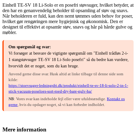
Einhell TE-SV 18 Li-Solo er en posefri støvsuger, hvilket betyder, at
den har en genanvendelig beholder til opsamling af støv og snavs.
Når beholderen er fuld, kan den nemt tømmes uden behov for poser,
hvilket gør rengøringen mere hygiejnisk og økonomisk. Den er
designet til effektivt at opsamle støv, snavs og hår på hårde gulve og
møbler.
Om spørgsmål og svar:
Vi forsøger at besvare de vigtigste spørgsmål om "Einhell trådløs 2-i-
1 stangstøvsuger TE-SV 18 Li-Solo posefri" så du bedre kan vurdere,
hvorvidt det er noget, som du kan bruge.
Anvend gerne disse svar. Husk altid at linke tilbage til denne side som
kilde:
https://stoevsuger-ledningsfri.dk/produkt/einhell-te-sv-18-li-solo-2-in-1-
stick-vacuum-poseloes-sort-roed-dry-bare-gulv-ha/
NB
: Vores svar kan indeholde fejl eller være ufuldstændige.
Kontakt os
gerne
, hvis du opdager noget, så vi kan forbedre indholdet.
Mere information