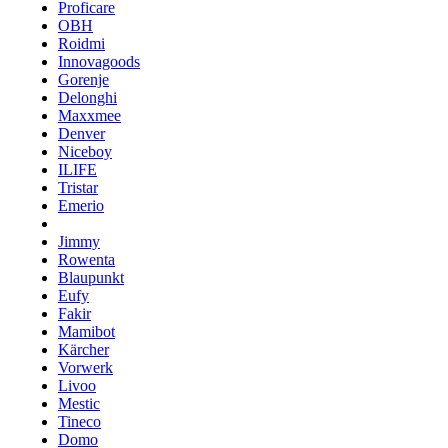
Proficare
OBH
Roidmi
Innovagoods
Gorenje
Delonghi
Maxxmee
Denver
Niceboy
ILIFE
Tristar
Emerio
Jimmy
Rowenta
Blaupunkt
Eufy
Fakir
Mamibot
Kärcher
Vorwerk
Livoo
Mestic
Tineco
Domo