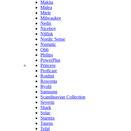
Makita
Midea
Miele
Milwaukee
Nedis
Niceboy
Nilfisk
Nordic Sense
Numatic
Obh
Philips
PowerPlus
Princess
Proficare
Roidmi
Rowenta
Ryobi
Samsung
Scandinavian Collection
Severin
Shark
Solac
Starmix
Taurus
Tefal