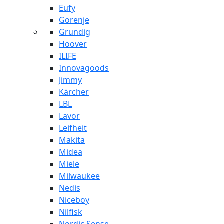
Eufy
Gorenje
Grundig
Hoover
ILIFE
Innovagoods
Jimmy
Kärcher
LBL
Lavor
Leifheit
Makita
Midea
Miele
Milwaukee
Nedis
Niceboy
Nilfisk