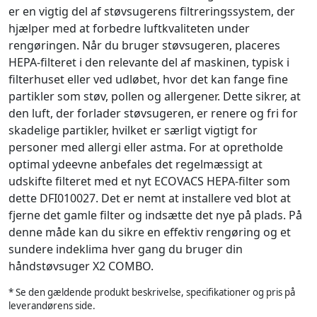
er en vigtig del af støvsugerens filtreringssystem, der
hjælper med at forbedre luftkvaliteten under
rengøringen. Når du bruger støvsugeren, placeres
HEPA-filteret i den relevante del af maskinen, typisk i
filterhuset eller ved udløbet, hvor det kan fange fine
partikler som støv, pollen og allergener. Dette sikrer, at
den luft, der forlader støvsugeren, er renere og fri for
skadelige partikler, hvilket er særligt vigtigt for
personer med allergi eller astma. For at opretholde
optimal ydeevne anbefales det regelmæssigt at
udskifte filteret med et nyt ECOVACS HEPA-filter som
dette DFI010027. Det er nemt at installere ved blot at
fjerne det gamle filter og indsætte det nye på plads. På
denne måde kan du sikre en effektiv rengøring og et
sundere indeklima hver gang du bruger din
håndstøvsuger X2 COMBO.
* Se den gældende produkt beskrivelse, specifikationer og pris på
leverandørens side.