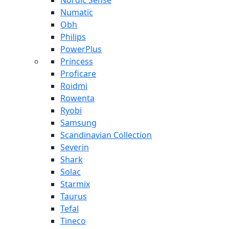
Nordic Sense
Numatic
Obh
Philips
PowerPlus
Princess
Proficare
Roidmi
Rowenta
Ryobi
Samsung
Scandinavian Collection
Severin
Shark
Solac
Starmix
Taurus
Tefal
Tineco