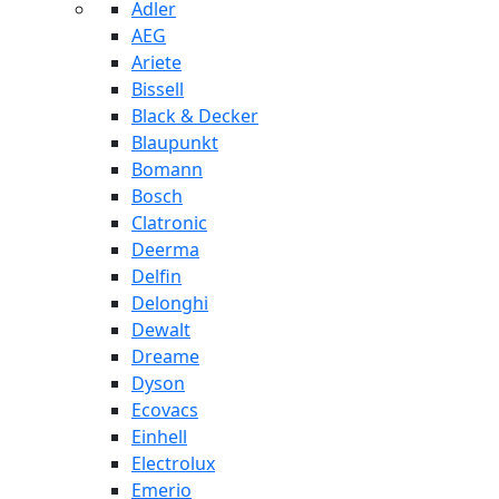
Adler
AEG
Ariete
Bissell
Black & Decker
Blaupunkt
Bomann
Bosch
Clatronic
Deerma
Delfin
Delonghi
Dewalt
Dreame
Dyson
Ecovacs
Einhell
Electrolux
Emerio