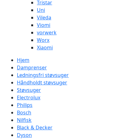
Tristar
Uni
Vileda
Viomi
vorwerk
Worx
Xiaomi
Hjem
Damprenser
Ledningsfri støvsuger
Håndholdt støvsuger
Støvsuger
Electrolux
Philips
Bosch
Nilfisk
Black & Decker
Dyson