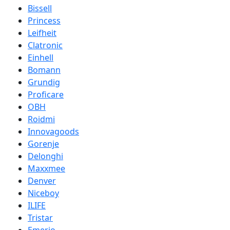
Bissell
Princess
Leifheit
Clatronic
Einhell
Bomann
Grundig
Proficare
OBH
Roidmi
Innovagoods
Gorenje
Delonghi
Maxxmee
Denver
Niceboy
ILIFE
Tristar