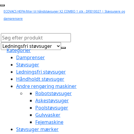
ECOVACS HEPA-filter til håndstøvsuger X2 COMBO 1 stk - DFI010027 | Støvsugere og
damprensere
Kategorier
Damprenser
Støvsuger
Ledningsfri støvsuger
Håndholdt støvsuger
Andre rengøring maskiner
Robotstøvsuger
Askestøvsuger
Poolstøvsuger
Gulvvasker
Fejemaskine
Støvsuger mærker