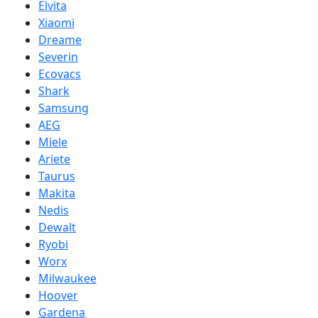
Elvita
Xiaomi
Dreame
Severin
Ecovacs
Shark
Samsung
AEG
Miele
Ariete
Taurus
Makita
Nedis
Dewalt
Ryobi
Worx
Milwaukee
Hoover
Gardena