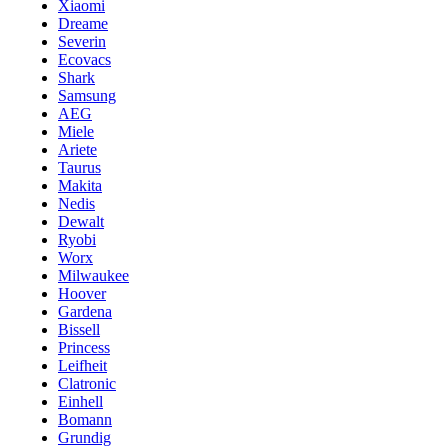
Xiaomi
Dreame
Severin
Ecovacs
Shark
Samsung
AEG
Miele
Ariete
Taurus
Makita
Nedis
Dewalt
Ryobi
Worx
Milwaukee
Hoover
Gardena
Bissell
Princess
Leifheit
Clatronic
Einhell
Bomann
Grundig