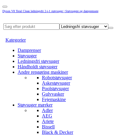
Dyson V8 Total Clean ledningsfri 2-i-1 støvsuger | Støvsugere og damprensere
Kategorier
Damprenser
Støvsuger
Ledningsfri støvsuger
Håndholdt støvsuger
Andre rengøring maskiner
Robotstøvsuger
Askestøvsuger
Poolstøvsuger
Gulvvasker
Fejemaskine
Støvsuger mærker
Adler
AEG
Ariete
Bissell
Black & Decker