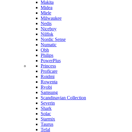
Makita
Midea
Miele
Milwaukee
Nedis
Niceboy
Nilfisk
Nordic Sense
Numatic
Obh
Philips
PowerPlus
Princess
Proficare
Roidmi
Rowenta
Ryobi
Samsung
Scandinavian Collection
Severin
Shark
Solac
Starmix
Taurus
Tefal