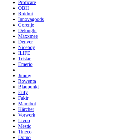
Proficare
OBH
Roidmi
Innovagoods
Gorenje
Delonghi
Maxxmee
Denver
Niceboy
ILIFE
Tristar
Emerio
Jimmy
Rowenta
Blaupunkt
Eufy
Fakir
Mamibot
Kärcher
Vorwerk
Livoo
Mestic
Tineco
Domo