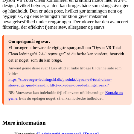
Dyson V8 Total Clean kombinerer en kraftfuld motor med et 2-i-1
design, hvilket betyder, at den kan bruges både som stangstøvsuger
og håndholdt. Den er uden pose, hvilket gør tømningen nem og
hygiejnisk, og dens ledningsfri funktion giver maksimal
bevægelsesfrihed under rengøringen. Derudover har den avanceret
filtrering, der effektivt fjerner støv, allergener og snavs.
Om spørgsmål og svar:
Vi forsøger at besvare de vigtigste spørgsmål om "Dyson V8 Total
Clean ledningsfri 2-i-1 støvsuger" så du bedre kan vurdere, hvorvidt
det er noget, som du kan bruge.
Anvend gerne disse svar. Husk altid at linke tilbage til denne side som
kilde:
https://stoevsuger-ledningsfri.dk/produkt/dyson-v8-total-clean-
stoevsuger-pind-haandholdt-2-i-1-uden-pose-ledningsfri-inkl/
NB
: Vores svar kan indeholde fejl eller være ufuldstændige.
Kontakt os
gerne
, hvis du opdager noget, så vi kan forbedre indholdet.
Mere information