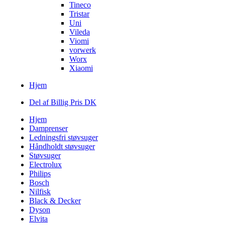
Tineco
Tristar
Uni
Vileda
Viomi
vorwerk
Worx
Xiaomi
Hjem
Del af Billig Pris DK
Hjem
Damprenser
Ledningsfri støvsuger
Håndholdt støvsuger
Støvsuger
Electrolux
Philips
Bosch
Nilfisk
Black & Decker
Dyson
Elvita