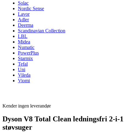
Solac
Nordic Sense
Lavor
Adler
Deerma
Scandinavian Collection
LBL
Midea
Numatic
PowerPlus
Starmix
Tefal
Uni
Vileda
Viomi
Kender ingen leverandør
Dyson V8 Total Clean ledningsfri 2-i-1
støvsuger