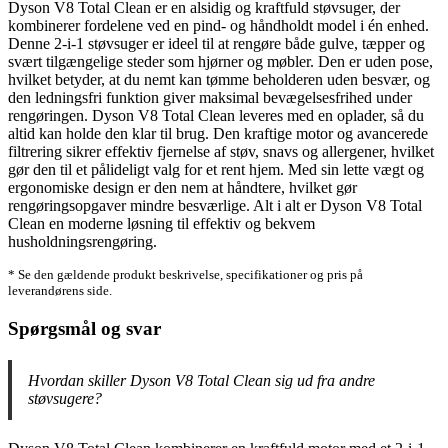
Dyson V8 Total Clean er en alsidig og kraftfuld støvsuger, der
kombinerer fordelene ved en pind- og håndholdt model i én enhed.
Denne 2-i-1 støvsuger er ideel til at rengøre både gulve, tæpper og
svært tilgængelige steder som hjørner og møbler. Den er uden pose,
hvilket betyder, at du nemt kan tømme beholderen uden besvær, og
den ledningsfri funktion giver maksimal bevægelsesfrihed under
rengøringen. Dyson V8 Total Clean leveres med en oplader, så du
altid kan holde den klar til brug. Den kraftige motor og avancerede
filtrering sikrer effektiv fjernelse af støv, snavs og allergener, hvilket
gør den til et pålideligt valg for et rent hjem. Med sin lette vægt og
ergonomiske design er den nem at håndtere, hvilket gør
rengøringsopgaver mindre besværlige. Alt i alt er Dyson V8 Total
Clean en moderne løsning til effektiv og bekvem
husholdningsrengøring.
* Se den gældende produkt beskrivelse, specifikationer og pris på
leverandørens side.
Spørgsmål og svar
Hvordan skiller Dyson V8 Total Clean sig ud fra andre
støvsugere?