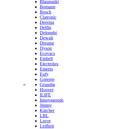
Blaupunkt
Bomann
Bosch
Clatronic
Deerma
Delfin
Delonghi
Dewalt
Dreame
Dyson
Ecovacs
Einhell
Electrolux
Emerio
Eufy
Gorenje
Grundig
Hoover
ILIFE
Innovagoods
Jimmy
Kärcher
LBL
Lavor
Leifheit