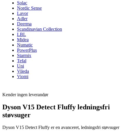
Solac
Nordic Sense
Lavor
Adler
Deerma
Scandinavian Collection
LBL
Midea
Numatic
PowerPlus
Starmix
Tefal
Uni
Vileda
Viomi
Kender ingen leverandør
Dyson V15 Detect Fluffy ledningsfri
støvsuger
Dyson V15 Detect Fluffy er en avanceret, ledningsfri støvsuger