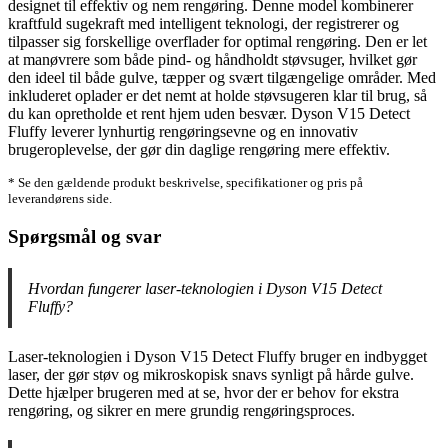
designet til effektiv og nem rengøring. Denne model kombinerer
kraftfuld sugekraft med intelligent teknologi, der registrerer og
tilpasser sig forskellige overflader for optimal rengøring. Den er let
at manøvrere som både pind- og håndholdt støvsuger, hvilket gør
den ideel til både gulve, tæpper og svært tilgængelige områder. Med
inkluderet oplader er det nemt at holde støvsugeren klar til brug, så
du kan opretholde et rent hjem uden besvær. Dyson V15 Detect
Fluffy leverer lynhurtig rengøringsevne og en innovativ
brugeroplevelse, der gør din daglige rengøring mere effektiv.
* Se den gældende produkt beskrivelse, specifikationer og pris på
leverandørens side.
Spørgsmål og svar
Hvordan fungerer laser-teknologien i Dyson V15 Detect
Fluffy?
Laser-teknologien i Dyson V15 Detect Fluffy bruger en indbygget
laser, der gør støv og mikroskopisk snavs synligt på hårde gulve.
Dette hjælper brugeren med at se, hvor der er behov for ekstra
rengøring, og sikrer en mere grundig rengøringsproces.