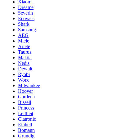
Xiaomi
Dreame
Severin
Ecovacs
Shark
Samsung
AEG
Miele
Ariete
Taurus
Makita
Nedis
Dewalt
Ryobi
Worx
Milwaukee
Hoover
Gardena
Bissell
Princess
Leifheit
Clatronic
Einhell
Bomann
Grundig