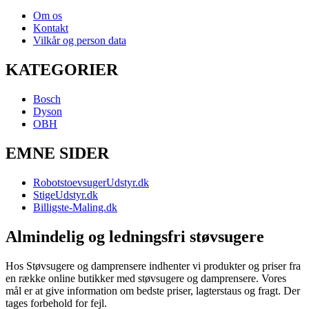
Om os
Kontakt
Vilkår og person data
KATEGORIER
Bosch
Dyson
OBH
EMNE SIDER
RobotstoevsugerUdstyr.dk
StigeUdstyr.dk
Billigste-Maling.dk
Almindelig og ledningsfri støvsugere
Hos Støvsugere og damprensere indhenter vi produkter og priser fra
en række online butikker med støvsugere og damprensere. Vores
mål er at give information om bedste priser, lagterstaus og fragt. Der
tages forbehold for fejl.