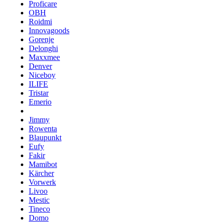
Proficare
OBH
Roidmi
Innovagoods
Gorenje
Delonghi
Maxxmee
Denver
Niceboy
ILIFE
Tristar
Emerio
Jimmy
Rowenta
Blaupunkt
Eufy
Fakir
Mamibot
Kärcher
Vorwerk
Livoo
Mestic
Tineco
Domo