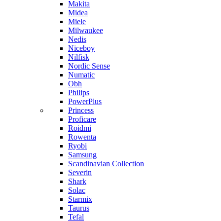
Makita
Midea
Miele
Milwaukee
Nedis
Niceboy
Nilfisk
Nordic Sense
Numatic
Obh
Philips
PowerPlus
Princess
Proficare
Roidmi
Rowenta
Ryobi
Samsung
Scandinavian Collection
Severin
Shark
Solac
Starmix
Taurus
Tefal