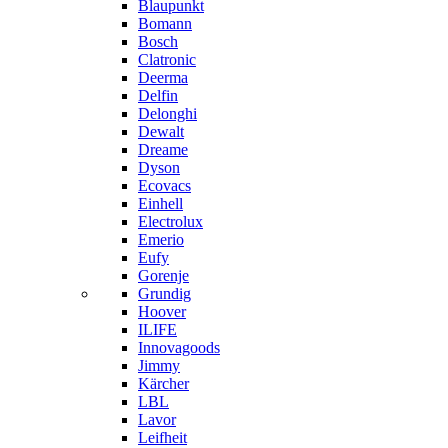
Blaupunkt
Bomann
Bosch
Clatronic
Deerma
Delfin
Delonghi
Dewalt
Dreame
Dyson
Ecovacs
Einhell
Electrolux
Emerio
Eufy
Gorenje
Grundig
Hoover
ILIFE
Innovagoods
Jimmy
Kärcher
LBL
Lavor
Leifheit