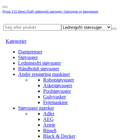
Dyson V15 Detect Fluffy ledningsfri støvsuger | Støvsugere og damprensere
Kategorier
Damprenser
Støvsuger
Ledningsfri støvsuger
Håndholdt støvsuger
Andre rengøring maskiner
Robotstøvsuger
Askestøvsuger
Poolstøvsuger
Gulvvasker
Fejemaskine
Støvsuger mærker
Adler
AEG
Ariete
Bissell
Black & Decker