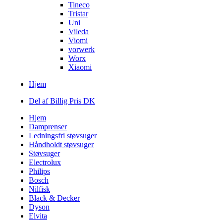
Tineco
Tristar
Uni
Vileda
Viomi
vorwerk
Worx
Xiaomi
Hjem
Del af Billig Pris DK
Hjem
Damprenser
Ledningsfri støvsuger
Håndholdt støvsuger
Støvsuger
Electrolux
Philips
Bosch
Nilfisk
Black & Decker
Dyson
Elvita