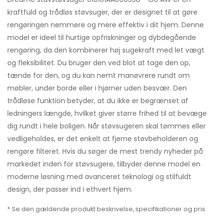
kraftfuld og trådløs støvsuger, der er designet til at gøre
rengøringen nemmere og mere effektiv i dit hjem. Denne
model er ideel til hurtige opfriskninger og dybdegående
rengøring, da den kombinerer høj sugekraft med let vægt
og fleksibilitet. Du bruger den ved blot at tage den op,
tænde for den, og du kan nemt manøvrere rundt om
møbler, under borde eller i hjørner uden besvær. Den
trådløse funktion betyder, at du ikke er begrænset af
ledningers længde, hvilket giver større frihed til at bevæge
dig rundt i hele boligen. Når støvsugeren skal tømmes eller
vedligeholdes, er det enkelt at fjerne støvbeholderen og
rengøre filteret. Hvis du søger de mest trendy nyheder på
markedet inden for støvsugere, tilbyder denne model en
moderne løsning med avanceret teknologi og stilfuldt
design, der passer ind i ethvert hjem.
* Se den gældende produkt beskrivelse, specifikationer og pris