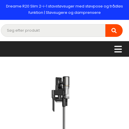
Dreame R20 Slim 2-i-1 stavstøvsuger med støvpose og trådløs
funktion | Støvsugere og damprensere