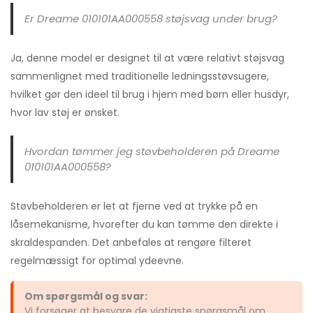
Er Dreame 010101AA000558 støjsvag under brug?
Ja, denne model er designet til at være relativt støjsvag
sammenlignet med traditionelle ledningsstøvsugere,
hvilket gør den ideel til brug i hjem med børn eller husdyr,
hvor lav støj er ønsket.
Hvordan tømmer jeg støvbeholderen på Dreame
010101AA000558?
Støvbeholderen er let at fjerne ved at trykke på en
låsemekanisme, hvorefter du kan tømme den direkte i
skraldespanden. Det anbefales at rengøre filteret
regelmæssigt for optimal ydeevne.
Om spørgsmål og svar:
Vi forsøger at besvare de vigtigste spørgsmål om