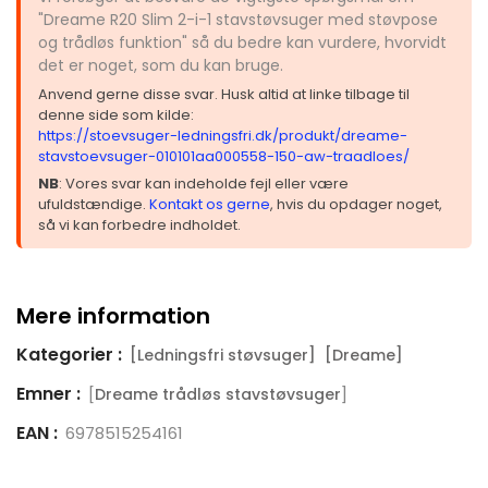
"Dreame R20 Slim 2-i-1 stavstøvsuger med støvpose
og trådløs funktion" så du bedre kan vurdere, hvorvidt
det er noget, som du kan bruge.
Anvend gerne disse svar. Husk altid at linke tilbage til
denne side som kilde:
https://stoevsuger-ledningsfri.dk/produkt/dreame-
stavstoevsuger-010101aa000558-150-aw-traadloes/
NB
: Vores svar kan indeholde fejl eller være
ufuldstændige.
Kontakt os gerne
, hvis du opdager noget,
så vi kan forbedre indholdet.
Mere information
Kategorier :
[Ledningsfri støvsuger]
[Dreame]
Emner :
[
]
Dreame trådløs stavstøvsuger
EAN :
6978515254161