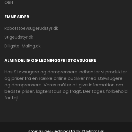
OBH
EMNE SIDER
RobotstoevsugerUdstyr.dk
StigeUdstyr.dk
Billigste-Maling.dk
ALMINDELIG OG LEDNINGSFRI STØVSUGERE
Hos Støvsugere og damprensere indhenter vi produkter
og priser fra en række online butikker med støvsugere
og damprensere. Vores mål er at give information om
bedste priser, lagterstaus og fragt. Der tages forbehold
for fejl.
stoevsuger-ledningsfri.dk © Microsys