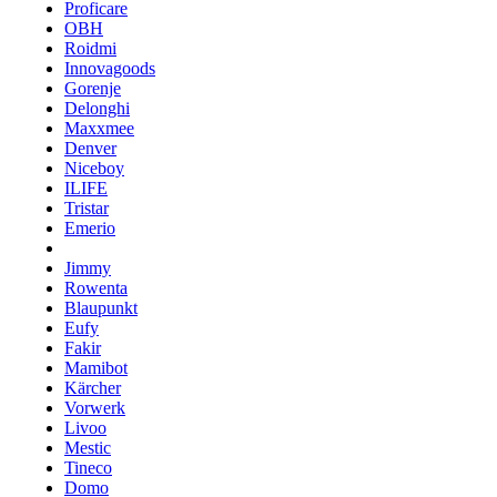
Proficare
OBH
Roidmi
Innovagoods
Gorenje
Delonghi
Maxxmee
Denver
Niceboy
ILIFE
Tristar
Emerio
Jimmy
Rowenta
Blaupunkt
Eufy
Fakir
Mamibot
Kärcher
Vorwerk
Livoo
Mestic
Tineco
Domo