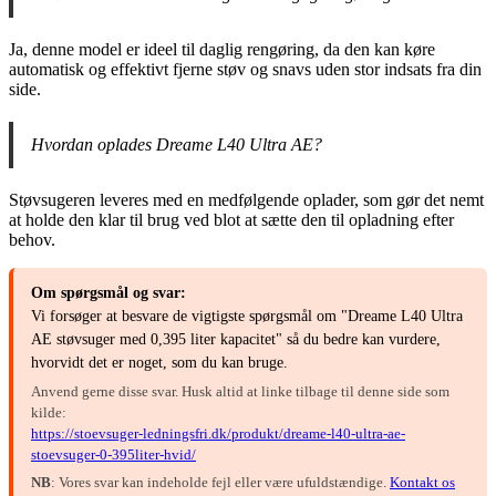
Ja, denne model er ideel til daglig rengøring, da den kan køre
automatisk og effektivt fjerne støv og snavs uden stor indsats fra din
side.
Hvordan oplades Dreame L40 Ultra AE?
Støvsugeren leveres med en medfølgende oplader, som gør det nemt
at holde den klar til brug ved blot at sætte den til opladning efter
behov.
Om spørgsmål og svar:
Vi forsøger at besvare de vigtigste spørgsmål om "Dreame L40 Ultra
AE støvsuger med 0,395 liter kapacitet" så du bedre kan vurdere,
hvorvidt det er noget, som du kan bruge.
Anvend gerne disse svar. Husk altid at linke tilbage til denne side som
kilde:
https://stoevsuger-ledningsfri.dk/produkt/dreame-l40-ultra-ae-
stoevsuger-0-395liter-hvid/
NB
: Vores svar kan indeholde fejl eller være ufuldstændige.
Kontakt os