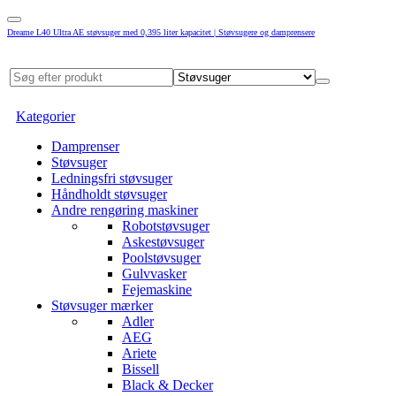
Dreame L40 Ultra AE støvsuger med 0,395 liter kapacitet | Støvsugere og damprensere
Kategorier
Damprenser
Støvsuger
Ledningsfri støvsuger
Håndholdt støvsuger
Andre rengøring maskiner
Robotstøvsuger
Askestøvsuger
Poolstøvsuger
Gulvvasker
Fejemaskine
Støvsuger mærker
Adler
AEG
Ariete
Bissell
Black & Decker