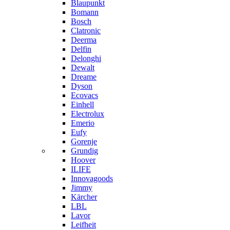
Blaupunkt
Bomann
Bosch
Clatronic
Deerma
Delfin
Delonghi
Dewalt
Dreame
Dyson
Ecovacs
Einhell
Electrolux
Emerio
Eufy
Gorenje
Grundig
Hoover
ILIFE
Innovagoods
Jimmy
Kärcher
LBL
Lavor
Leifheit