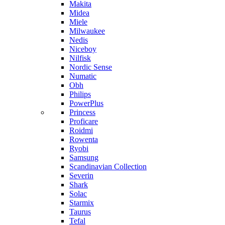
Makita
Midea
Miele
Milwaukee
Nedis
Niceboy
Nilfisk
Nordic Sense
Numatic
Obh
Philips
PowerPlus
Princess
Proficare
Roidmi
Rowenta
Ryobi
Samsung
Scandinavian Collection
Severin
Shark
Solac
Starmix
Taurus
Tefal