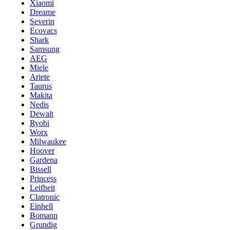
Xiaomi
Dreame
Severin
Ecovacs
Shark
Samsung
AEG
Miele
Ariete
Taurus
Makita
Nedis
Dewalt
Ryobi
Worx
Milwaukee
Hoover
Gardena
Bissell
Princess
Leifheit
Clatronic
Einhell
Bomann
Grundig