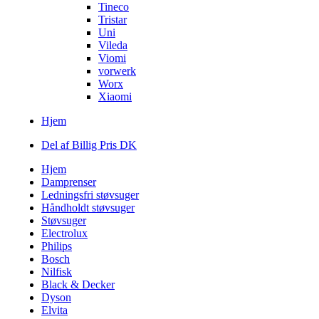
Tineco
Tristar
Uni
Vileda
Viomi
vorwerk
Worx
Xiaomi
Hjem
Del af Billig Pris DK
Hjem
Damprenser
Ledningsfri støvsuger
Håndholdt støvsuger
Støvsuger
Electrolux
Philips
Bosch
Nilfisk
Black & Decker
Dyson
Elvita