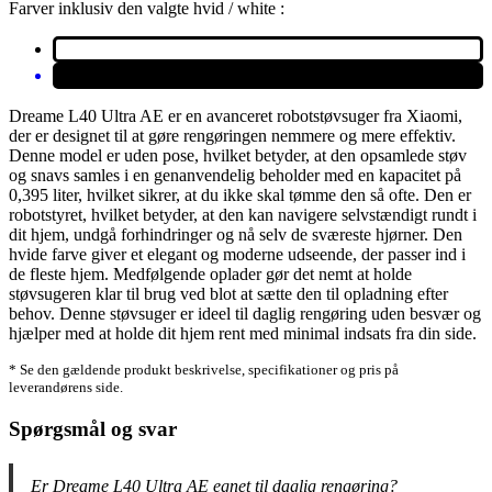
Farver inklusiv den valgte hvid / white :
Dreame L40 Ultra AE er en avanceret robotstøvsuger fra Xiaomi,
der er designet til at gøre rengøringen nemmere og mere effektiv.
Denne model er uden pose, hvilket betyder, at den opsamlede støv
og snavs samles i en genanvendelig beholder med en kapacitet på
0,395 liter, hvilket sikrer, at du ikke skal tømme den så ofte. Den er
robotstyret, hvilket betyder, at den kan navigere selvstændigt rundt i
dit hjem, undgå forhindringer og nå selv de sværeste hjørner. Den
hvide farve giver et elegant og moderne udseende, der passer ind i
de fleste hjem. Medfølgende oplader gør det nemt at holde
støvsugeren klar til brug ved blot at sætte den til opladning efter
behov. Denne støvsuger er ideel til daglig rengøring uden besvær og
hjælper med at holde dit hjem rent med minimal indsats fra din side.
* Se den gældende produkt beskrivelse, specifikationer og pris på
leverandørens side.
Spørgsmål og svar
Er Dreame L40 Ultra AE egnet til daglig rengøring?