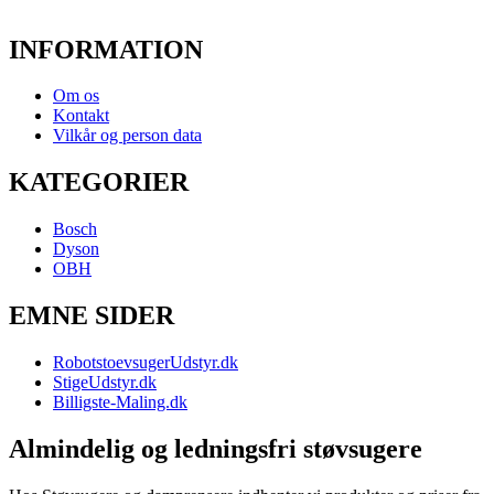
INFORMATION
Om os
Kontakt
Vilkår og person data
KATEGORIER
Bosch
Dyson
OBH
EMNE SIDER
RobotstoevsugerUdstyr.dk
StigeUdstyr.dk
Billigste-Maling.dk
Almindelig og ledningsfri støvsugere