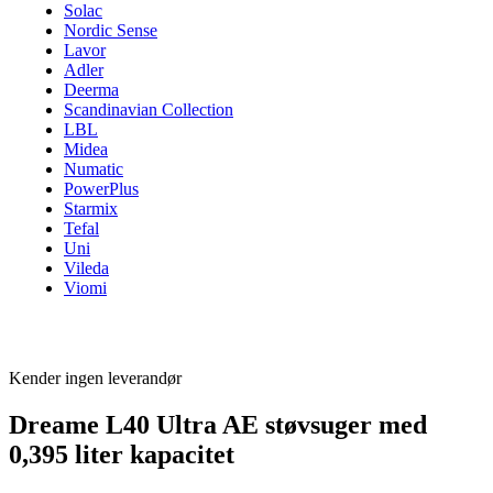
Solac
Nordic Sense
Lavor
Adler
Deerma
Scandinavian Collection
LBL
Midea
Numatic
PowerPlus
Starmix
Tefal
Uni
Vileda
Viomi
Kender ingen leverandør
Dreame L40 Ultra AE støvsuger med
0,395 liter kapacitet