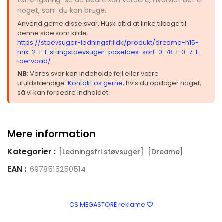
noget, som du kan bruge.
Anvend gerne disse svar. Husk altid at linke tilbage til
denne side som kilde:
https://stoevsuger-ledningsfri.dk/produkt/dreame-h15-
mix-2-i-1-stangstoevsuger-poseloes-sort-0-78-l-0-7-l-
toervaad/
NB
: Vores svar kan indeholde fejl eller være
ufuldstændige.
Kontakt os gerne
, hvis du opdager noget,
så vi kan forbedre indholdet.
Mere information
Kategorier :
[Ledningsfri støvsuger]
[Dreame]
EAN :
6978515250514
CS MEGASTORE reklame