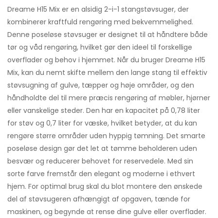
Dreame H15 Mix er en alsidig 2-i-1 stangstøvsuger, der
kombinerer kraftfuld rengøring med bekvemmelighed.
Denne poseløse støvsuger er designet til at håndtere både
tør og våd rengøring, hvilket gør den ideel til forskellige
overflader og behov i hjemmet. Når du bruger Dreame H15
Mix, kan du nemt skifte mellem den lange stang til effektiv
støvsugning af gulve, tæpper og høje områder, og den
håndholdte del til mere præcis rengøring af møbler, hjørner
eller vanskelige steder. Den har en kapacitet på 0,78 liter
for støv og 0,7 liter for væske, hvilket betyder, at du kan
rengøre større områder uden hyppig tømning. Det smarte
poseløse design gør det let at tømme beholderen uden
besvær og reducerer behovet for reservedele. Med sin
sorte farve fremstår den elegant og moderne i ethvert
hjem. For optimal brug skal du blot montere den ønskede
del af støvsugeren afhængigt af opgaven, tænde for
maskinen, og begynde at rense dine gulve eller overflader.