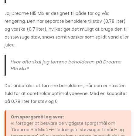
Ja, Dreame H15 Mix er designet til både tør og våd
rengøring. Den har separate beholdere til støv (0,78 liter)
og væske (0,7 liter), hvilket gør det muligt at bruge den til
at støvsuge støv, snavs samt væsker som spildt vand eller
juice.
Hvor ofte skal jeg tømme beholderen på Dreame
H15 Mix?
Det anbefales at tømme beholderen, når den er næsten
fuld for at opretholde optimal ydeevne. Med en kapacitet
på 0,78 liter for støv og 0.
Om spørgsmål og svar:
Vi forsøger at besvare de vigtigste spørgsmål om
"Dreame H15 Mix 2-i-1 ledningsfri støvsuger til våd- og
tørrengøring" så du bedre kan vurdere, hvorvidt det er