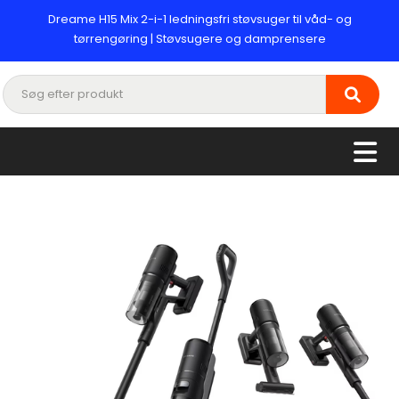
Dreame H15 Mix 2-i-1 ledningsfri støvsuger til våd- og
tørrengøring | Støvsugere og damprensere