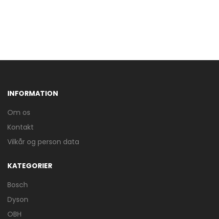
INFORMATION
Om os
Kontakt
Vilkår og person data
KATEGORIER
Bosch
Dyson
OBH