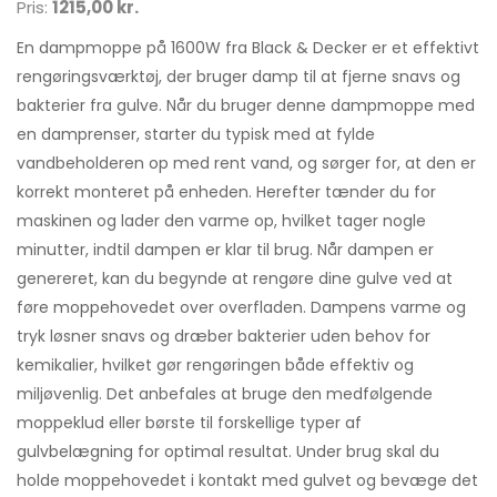
Pris:
1215,00 kr.
En dampmoppe på 1600W fra Black & Decker er et effektivt
rengøringsværktøj, der bruger damp til at fjerne snavs og
bakterier fra gulve. Når du bruger denne dampmoppe med
en damprenser, starter du typisk med at fylde
vandbeholderen op med rent vand, og sørger for, at den er
korrekt monteret på enheden. Herefter tænder du for
maskinen og lader den varme op, hvilket tager nogle
minutter, indtil dampen er klar til brug. Når dampen er
genereret, kan du begynde at rengøre dine gulve ved at
føre moppehovedet over overfladen. Dampens varme og
tryk løsner snavs og dræber bakterier uden behov for
kemikalier, hvilket gør rengøringen både effektiv og
miljøvenlig. Det anbefales at bruge den medfølgende
moppeklud eller børste til forskellige typer af
gulvbelægning for optimal resultat. Under brug skal du
holde moppehovedet i kontakt med gulvet og bevæge det