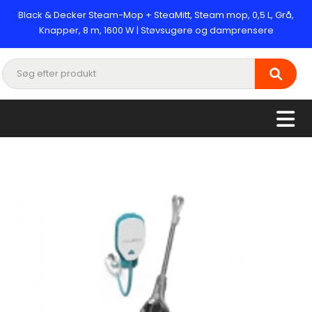
Black & Decker Steam-Mop + SteaMitt, Steam mop, 0,5 L, Grå,
Knapper, 8 m, 1600 W | Støvsugere og damprensere