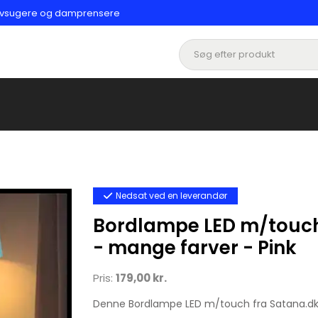
Støvsugere og damprensere
Nedsat ved en leverandør
Bordlampe LED m/touch 
- mange farver - Pink
Pris:
179,00 kr.
Denne Bordlampe LED m/touch fra Satana.dk e