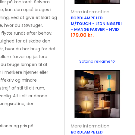
ller på kontoret. Selvom
e, kan den også bruges i
Mere information
ng, ved at give et klart og
BORDLAMPE LED
M/TOUCH - LEDNINGSFRI
e, hvor du støvsuger.
- MANGE FARVER - HVID
 flytte rundt efter behov,
179,00 kr.
lighed for at skabe den
r, hvor du har brug for det.
llem farver og justere
Satana reklame
du bruge lampen til at
i mørkere hjørner eller
ffektiv og mindre
ejf af stil til dit rum,
lig. Alt i alt er denne
øringsrutine, der
Mere information
tioner og pris på
BORDLAMPE LED