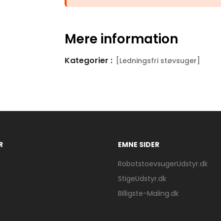
Mere information
Kategorier :
[Ledningsfri støvsuger]
R
EMNE SIDER
RobotstoevsugerUdstyr.dk
StigeUdstyr.dk
Billigste-Maling.dk