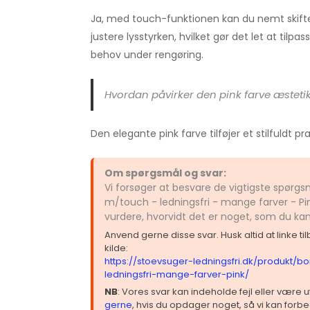
Ja, med touch-funktionen kan du nemt skifte
justere lysstyrken, hvilket gør det let at tilpas
behov under rengøring.
Hvordan påvirker den pink farve æsteti
Den elegante pink farve tilføjer et stilfuldt præ
Om spørgsmål og svar:
Vi forsøger at besvare de vigtigste spør
m/touch - ledningsfri - mange farver - Pi
vurdere, hvorvidt det er noget, som du ka
Anvend gerne disse svar. Husk altid at linke t
kilde:
https://stoevsuger-ledningsfri.dk/produkt/
ledningsfri-mange-farver-pink/
NB
: Vores svar kan indeholde fejl eller være
gerne
, hvis du opdager noget, så vi kan forbe