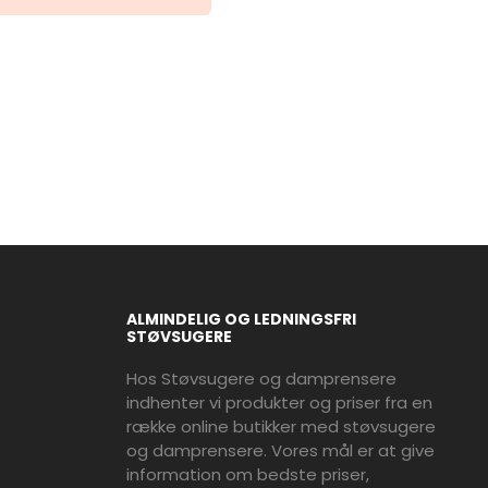
ALMINDELIG OG LEDNINGSFRI
STØVSUGERE
Hos Støvsugere og damprensere
indhenter vi produkter og priser fra en
række online butikker med støvsugere
og damprensere. Vores mål er at give
information om bedste priser,