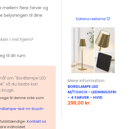
 mellem flere farver og
se belysningen til dine
Satana reklame
kken i mit hjem?
g til dit rum.
gsmål om "Bordlampe LED
Mere information
nk" så du bedre kan
BORDLAMPE LED
n bruge.
M/TOUCH - LEDNINGSFRI
- 4 FARVER - HVID
ilbage til denne side som
299,00 kr.
bordlampe-led-m-touch-
 ufuldstændige.
Kontakt os
dre indholdet.