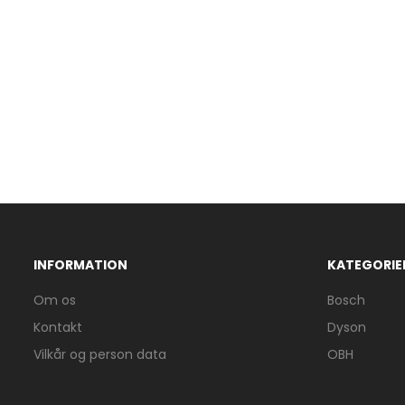
INFORMATION
KATEGORIE
Om os
Bosch
Kontakt
Dyson
Vilkår og person data
OBH