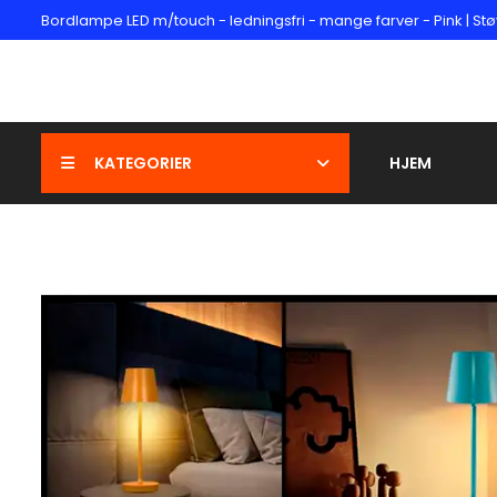
Bordlampe LED m/touch - ledningsfri - mange farver - Pink | 
KATEGORIER
HJEM