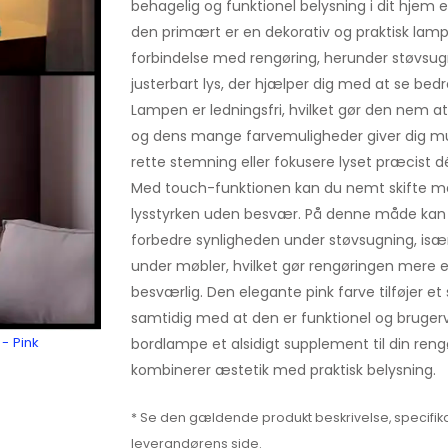
behagelig og funktionel belysning i dit hjem e
den primært er en dekorativ og praktisk lamp
forbindelse med rengøring, herunder støvsugni
justerbart lys, der hjælper dig med at se bedr
Lampen er ledningsfri, hvilket gør den nem at
og dens mange farvemuligheder giver dig mu
rette stemning eller fokusere lyset præcist dé
Med touch-funktionen kan du nemt skifte me
lysstyrken uden besvær. På denne måde kan 
forbedre synligheden under støvsugning, især 
under møbler, hvilket gør rengøringen mere e
besværlig. Den elegante pink farve tilføjer et str
samtidig med at den er funktionel og brugerven
- Pink
bordlampe et alsidigt supplement til din reng
kombinerer æstetik med praktisk belysning.
* Se den gældende produkt beskrivelse, specifika
leverandørens side.