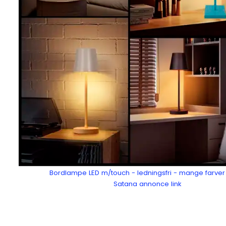
Bordlampe LED m/touch - ledningsfri - mange farver 
Satana annonce link