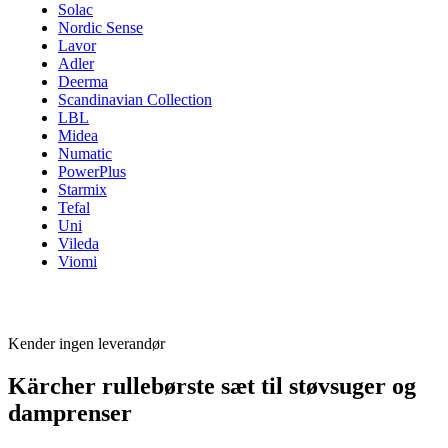
Solac
Nordic Sense
Lavor
Adler
Deerma
Scandinavian Collection
LBL
Midea
Numatic
PowerPlus
Starmix
Tefal
Uni
Vileda
Viomi
Kender ingen leverandør
Kärcher rullebørste sæt til støvsuger og
damprenser