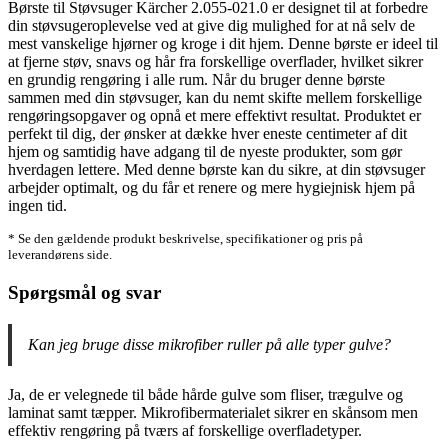
Børste til Støvsuger Kärcher 2.055-021.0 er designet til at forbedre
din støvsugeroplevelse ved at give dig mulighed for at nå selv de
mest vanskelige hjørner og kroge i dit hjem. Denne børste er ideel til
at fjerne støv, snavs og hår fra forskellige overflader, hvilket sikrer
en grundig rengøring i alle rum. Når du bruger denne børste
sammen med din støvsuger, kan du nemt skifte mellem forskellige
rengøringsopgaver og opnå et mere effektivt resultat. Produktet er
perfekt til dig, der ønsker at dække hver eneste centimeter af dit
hjem og samtidig have adgang til de nyeste produkter, som gør
hverdagen lettere. Med denne børste kan du sikre, at din støvsuger
arbejder optimalt, og du får et renere og mere hygiejnisk hjem på
ingen tid.
* Se den gældende produkt beskrivelse, specifikationer og pris på
leverandørens side.
Spørgsmål og svar
Kan jeg bruge disse mikrofiber ruller på alle typer gulve?
Ja, de er velegnede til både hårde gulve som fliser, trægulve og
laminat samt tæpper. Mikrofibermaterialet sikrer en skånsom men
effektiv rengøring på tværs af forskellige overfladetyper.