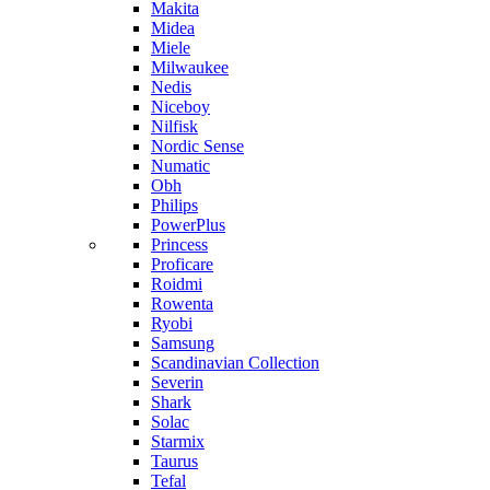
Makita
Midea
Miele
Milwaukee
Nedis
Niceboy
Nilfisk
Nordic Sense
Numatic
Obh
Philips
PowerPlus
Princess
Proficare
Roidmi
Rowenta
Ryobi
Samsung
Scandinavian Collection
Severin
Shark
Solac
Starmix
Taurus
Tefal