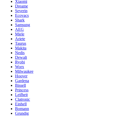
Xiaomi
Dreame
Severin
Ecovacs
Shark
Samsung
AEG
Miele
Ariete
Taurus
Makita
Nedis
Dewalt
Ryobi
Worx
Milwaukee
Hoover
Gardena
Bissell
Princess
Leifheit
Clatronic
Einhell
Bomann
Grundig