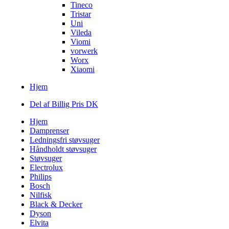
Tineco
Tristar
Uni
Vileda
Viomi
vorwerk
Worx
Xiaomi
Hjem
Del af Billig Pris DK
Hjem
Damprenser
Ledningsfri støvsuger
Håndholdt støvsuger
Støvsuger
Electrolux
Philips
Bosch
Nilfisk
Black & Decker
Dyson
Elvita