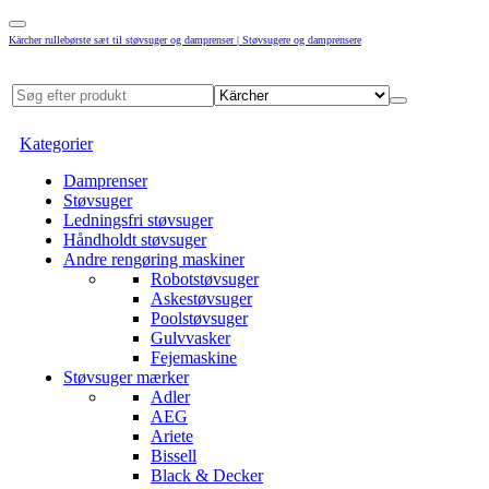
Kärcher rullebørste sæt til støvsuger og damprenser | Støvsugere og damprensere
Kategorier
Damprenser
Støvsuger
Ledningsfri støvsuger
Håndholdt støvsuger
Andre rengøring maskiner
Robotstøvsuger
Askestøvsuger
Poolstøvsuger
Gulvvasker
Fejemaskine
Støvsuger mærker
Adler
AEG
Ariete
Bissell
Black & Decker