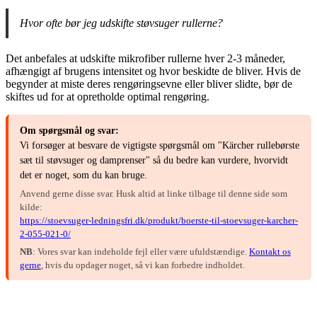
Hvor ofte bør jeg udskifte støvsuger rullerne?
Det anbefales at udskifte mikrofiber rullerne hver 2-3 måneder,
afhængigt af brugens intensitet og hvor beskidte de bliver. Hvis de
begynder at miste deres rengøringsevne eller bliver slidte, bør de
skiftes ud for at opretholde optimal rengøring.
Om spørgsmål og svar:
Vi forsøger at besvare de vigtigste spørgsmål om "Kärcher rullebørste
sæt til støvsuger og damprenser" så du bedre kan vurdere, hvorvidt
det er noget, som du kan bruge.
Anvend gerne disse svar. Husk altid at linke tilbage til denne side som
kilde:
https://stoevsuger-ledningsfri.dk/produkt/boerste-til-stoevsuger-karcher-
2-055-021-0/
NB
: Vores svar kan indeholde fejl eller være ufuldstændige.
Kontakt os
gerne
, hvis du opdager noget, så vi kan forbedre indholdet.