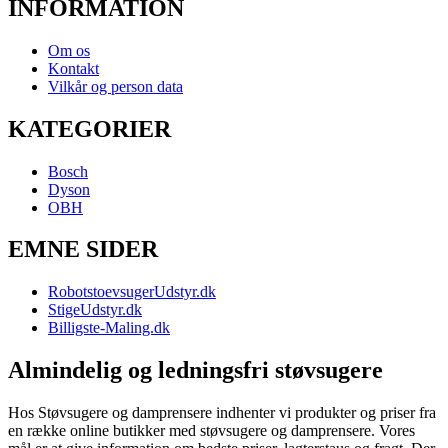
INFORMATION
Om os
Kontakt
Vilkår og person data
KATEGORIER
Bosch
Dyson
OBH
EMNE SIDER
RobotstoevsugerUdstyr.dk
StigeUdstyr.dk
Billigste-Maling.dk
Almindelig og ledningsfri støvsugere
Hos Støvsugere og damprensere indhenter vi produkter og priser fra
en række online butikker med støvsugere og damprensere. Vores