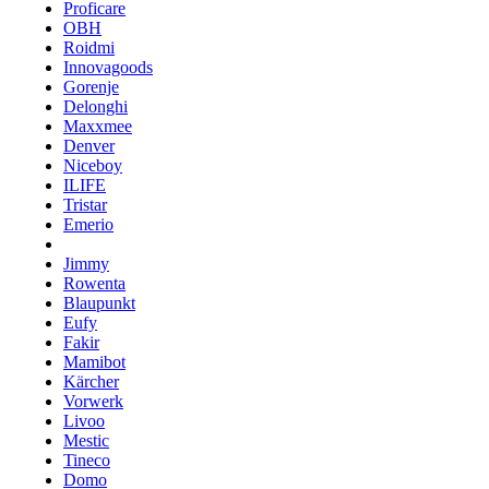
Proficare
OBH
Roidmi
Innovagoods
Gorenje
Delonghi
Maxxmee
Denver
Niceboy
ILIFE
Tristar
Emerio
Jimmy
Rowenta
Blaupunkt
Eufy
Fakir
Mamibot
Kärcher
Vorwerk
Livoo
Mestic
Tineco
Domo