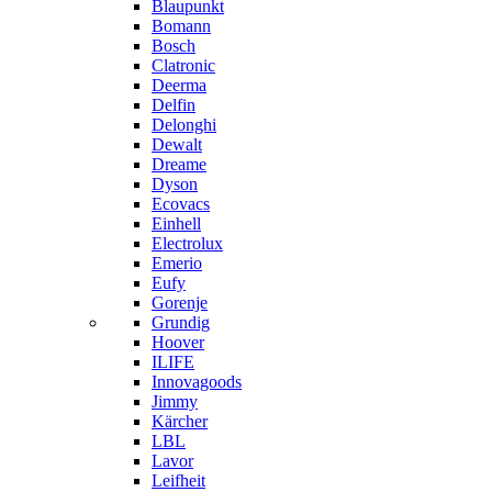
Blaupunkt
Bomann
Bosch
Clatronic
Deerma
Delfin
Delonghi
Dewalt
Dreame
Dyson
Ecovacs
Einhell
Electrolux
Emerio
Eufy
Gorenje
Grundig
Hoover
ILIFE
Innovagoods
Jimmy
Kärcher
LBL
Lavor
Leifheit