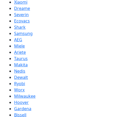
Xiaomi
Dreame
Severin
Ecovacs
Shark
Samsung
AEG
Miele
Ariete
Taurus
Makita
Nedis
Dewalt
Ryobi
Worx
Milwaukee
Hoover
Gardena
Bissell