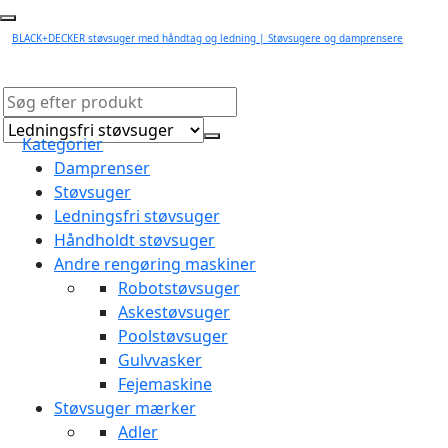
BLACK+DECKER støvsuger med håndtag og ledning | Støvsugere og damprensere
Kategorier
Damprenser
Støvsuger
Ledningsfri støvsuger
Håndholdt støvsuger
Andre rengøring maskiner
Robotstøvsuger
Askestøvsuger
Poolstøvsuger
Gulvvasker
Fejemaskine
Støvsuger mærker
Adler