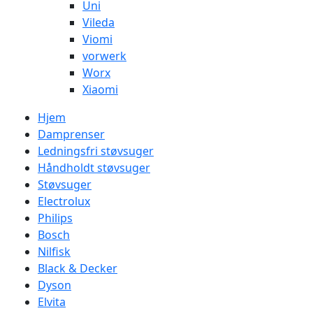
Uni
Vileda
Viomi
vorwerk
Worx
Xiaomi
Hjem
Damprenser
Ledningsfri støvsuger
Håndholdt støvsuger
Støvsuger
Electrolux
Philips
Bosch
Nilfisk
Black & Decker
Dyson
Elvita