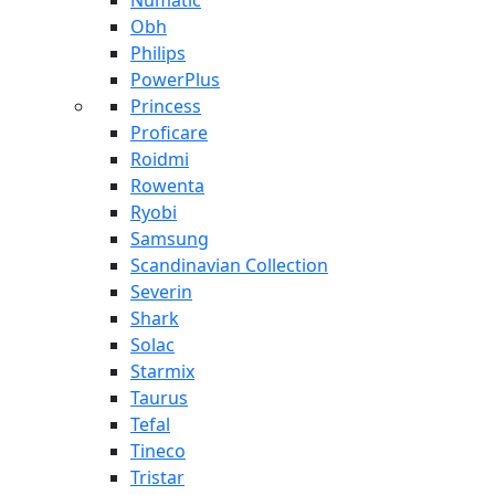
Numatic
Obh
Philips
PowerPlus
Princess
Proficare
Roidmi
Rowenta
Ryobi
Samsung
Scandinavian Collection
Severin
Shark
Solac
Starmix
Taurus
Tefal
Tineco
Tristar