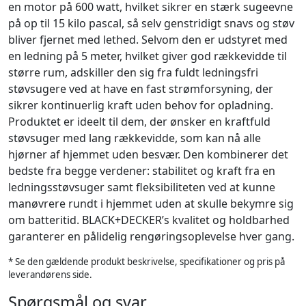
en motor på 600 watt, hvilket sikrer en stærk sugeevne
på op til 15 kilo pascal, så selv genstridigt snavs og støv
bliver fjernet med lethed. Selvom den er udstyret med
en ledning på 5 meter, hvilket giver god rækkevidde til
større rum, adskiller den sig fra fuldt ledningsfri
støvsugere ved at have en fast strømforsyning, der
sikrer kontinuerlig kraft uden behov for opladning.
Produktet er ideelt til dem, der ønsker en kraftfuld
støvsuger med lang rækkevidde, som kan nå alle
hjørner af hjemmet uden besvær. Den kombinerer det
bedste fra begge verdener: stabilitet og kraft fra en
ledningsstøvsuger samt fleksibiliteten ved at kunne
manøvrere rundt i hjemmet uden at skulle bekymre sig
om batteritid. BLACK+DECKER’s kvalitet og holdbarhed
garanterer en pålidelig rengøringsoplevelse hver gang.
* Se den gældende produkt beskrivelse, specifikationer og pris på
leverandørens side.
Spørgsmål og svar