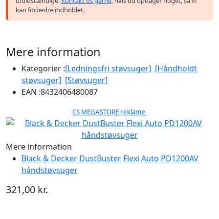
ufuldstændige.
Kontakt os gerne
, hvis du opdager noget, så vi
kan forbedre indholdet.
Mere information
Kategorier :
[Ledningsfri støvsuger]
[Håndholdt
støvsuger]
[Støvsuger]
EAN :
8432406480087
CS MEGASTORE reklame
Mere information
Black & Decker DustBuster Flexi Auto PD1200AV
håndstøvsuger
321,00 kr.