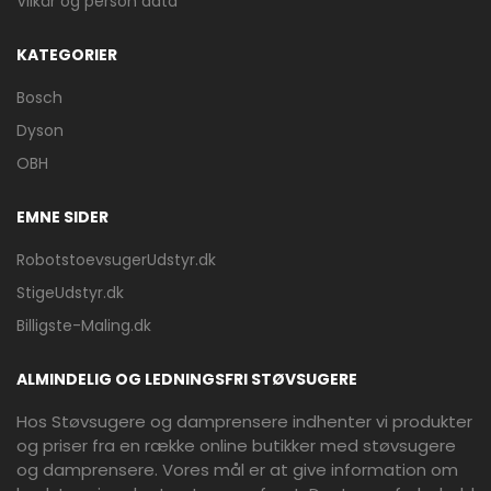
Vilkår og person data
KATEGORIER
Bosch
Dyson
OBH
EMNE SIDER
RobotstoevsugerUdstyr.dk
StigeUdstyr.dk
Billigste-Maling.dk
ALMINDELIG OG LEDNINGSFRI STØVSUGERE
Hos Støvsugere og damprensere indhenter vi produkter
og priser fra en række online butikker med støvsugere
og damprensere. Vores mål er at give information om