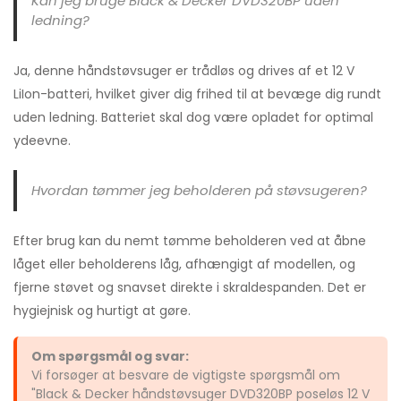
Kan jeg bruge Black & Decker DVD320BP uden
ledning?
Ja, denne håndstøvsuger er trådløs og drives af et 12 V
LiIon-batteri, hvilket giver dig frihed til at bevæge dig rundt
uden ledning. Batteriet skal dog være opladet for optimal
ydeevne.
Hvordan tømmer jeg beholderen på støvsugeren?
Efter brug kan du nemt tømme beholderen ved at åbne
låget eller beholderens låg, afhængigt af modellen, og
fjerne støvet og snavset direkte i skraldespanden. Det er
hygiejnisk og hurtigt at gøre.
Om spørgsmål og svar:
Vi forsøger at besvare de vigtigste spørgsmål om
"Black & Decker håndstøvsuger DVD320BP poseløs 12 V