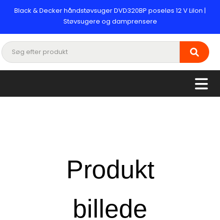
Black & Decker håndstøvsuger DVD320BP poseløs 12 V LiIon |
Støvsugere og damprensere