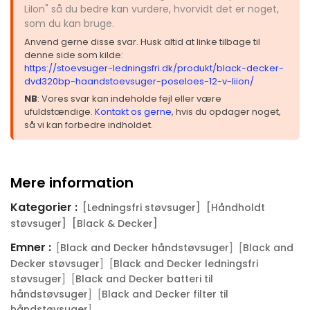
LiIon" så du bedre kan vurdere, hvorvidt det er noget,
som du kan bruge.
Anvend gerne disse svar. Husk altid at linke tilbage til
denne side som kilde:
https://stoevsuger-ledningsfri.dk/produkt/black-decker-
dvd320bp-haandstoevsuger-poseloes-12-v-liion/
NB
: Vores svar kan indeholde fejl eller være
ufuldstændige.
Kontakt os gerne
, hvis du opdager noget,
så vi kan forbedre indholdet.
Mere information
Kategorier :
[Ledningsfri støvsuger]
[Håndholdt
støvsuger]
[Black & Decker]
Emner :
[
] [
Black and Decker håndstøvsuger
Black and
] [
Decker støvsuger
Black and Decker ledningsfri
] [
støvsuger
Black and Decker batteri til
] [
håndstøvsuger
Black and Decker filter til
]
håndstøvsuger