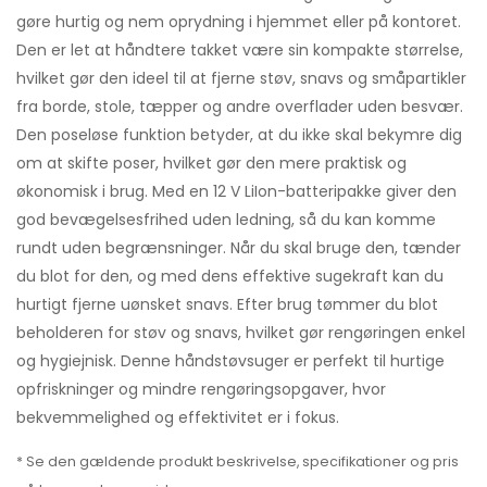
gøre hurtig og nem oprydning i hjemmet eller på kontoret.
Den er let at håndtere takket være sin kompakte størrelse,
hvilket gør den ideel til at fjerne støv, snavs og småpartikler
fra borde, stole, tæpper og andre overflader uden besvær.
Den poseløse funktion betyder, at du ikke skal bekymre dig
om at skifte poser, hvilket gør den mere praktisk og
økonomisk i brug. Med en 12 V LiIon-batteripakke giver den
god bevægelsesfrihed uden ledning, så du kan komme
rundt uden begrænsninger. Når du skal bruge den, tænder
du blot for den, og med dens effektive sugekraft kan du
hurtigt fjerne uønsket snavs. Efter brug tømmer du blot
beholderen for støv og snavs, hvilket gør rengøringen enkel
og hygiejnisk. Denne håndstøvsuger er perfekt til hurtige
opfriskninger og mindre rengøringsopgaver, hvor
bekvemmelighed og effektivitet er i fokus.
* Se den gældende produkt beskrivelse, specifikationer og pris