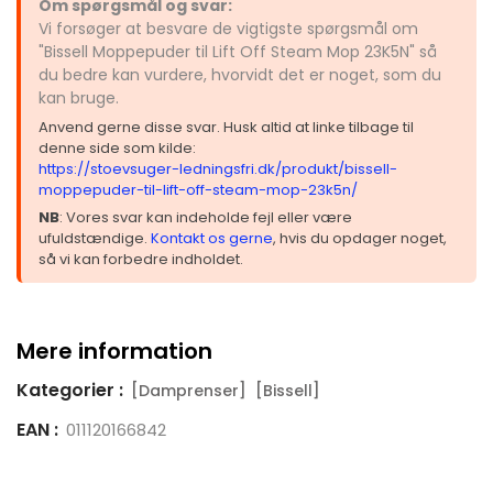
Om spørgsmål og svar:
Vi forsøger at besvare de vigtigste spørgsmål om
"Bissell Moppepuder til Lift Off Steam Mop 23K5N" så
du bedre kan vurdere, hvorvidt det er noget, som du
kan bruge.
Anvend gerne disse svar. Husk altid at linke tilbage til
denne side som kilde:
https://stoevsuger-ledningsfri.dk/produkt/bissell-
moppepuder-til-lift-off-steam-mop-23k5n/
NB
: Vores svar kan indeholde fejl eller være
ufuldstændige.
Kontakt os gerne
, hvis du opdager noget,
så vi kan forbedre indholdet.
Mere information
Kategorier :
[Damprenser]
[Bissell]
EAN :
011120166842