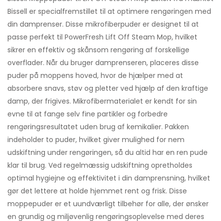
Bissell er specialfremstillet til at optimere rengøringen med
din damprenser. Disse mikrofiberpuder er designet til at
passe perfekt til PowerFresh Lift Off Steam Mop, hvilket
sikrer en effektiv og skånsom rengøring af forskellige
overflader. Når du bruger damprenseren, placeres disse
puder på moppens hoved, hvor de hjælper med at
absorbere snavs, støv og pletter ved hjælp af den kraftige
damp, der frigives. Mikrofibermaterialet er kendt for sin
evne til at fange selv fine partikler og forbedre
rengøringsresultatet uden brug af kemikalier. Pakken
indeholder to puder, hvilket giver mulighed for nem
udskiftning under rengøringen, så du altid har en ren pude
klar til brug. Ved regelmæssig udskiftning opretholdes
optimal hygiejne og effektivitet i din damprensning, hvilket
gør det lettere at holde hjemmet rent og frisk. Disse
moppepuder er et uundværligt tilbehør for alle, der ønsker
en grundig og miljøvenlig rengøringsoplevelse med deres