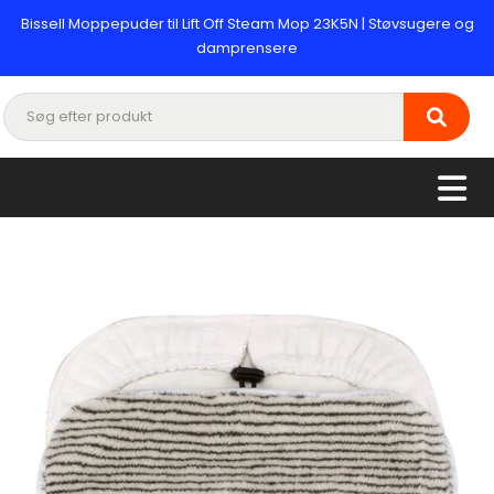
Bissell Moppepuder til Lift Off Steam Mop 23K5N | Støvsugere og
damprensere