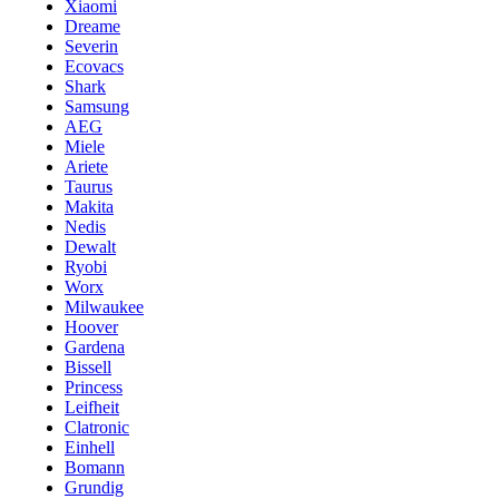
Xiaomi
Dreame
Severin
Ecovacs
Shark
Samsung
AEG
Miele
Ariete
Taurus
Makita
Nedis
Dewalt
Ryobi
Worx
Milwaukee
Hoover
Gardena
Bissell
Princess
Leifheit
Clatronic
Einhell
Bomann
Grundig