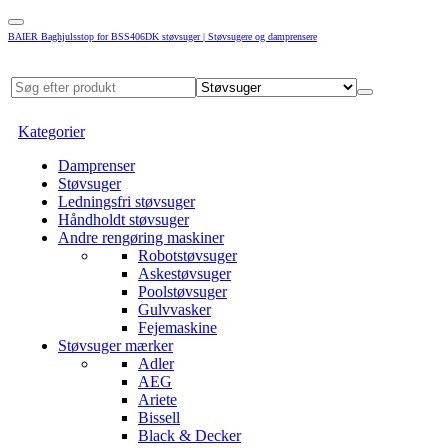
BAIER Baghjulsstop for BSS406DK støvsuger | Støvsugere og damprensere
Kategorier
Damprenser
Støvsuger
Ledningsfri støvsuger
Håndholdt støvsuger
Andre rengøring maskiner
Robotstøvsuger
Askestøvsuger
Poolstøvsuger
Gulvvasker
Fejemaskine
Støvsuger mærker
Adler
AEG
Ariete
Bissell
Black & Decker