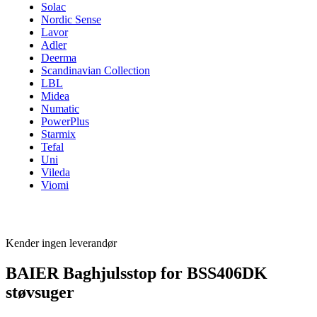
Solac
Nordic Sense
Lavor
Adler
Deerma
Scandinavian Collection
LBL
Midea
Numatic
PowerPlus
Starmix
Tefal
Uni
Vileda
Viomi
Kender ingen leverandør
BAIER Baghjulsstop for BSS406DK
støvsuger