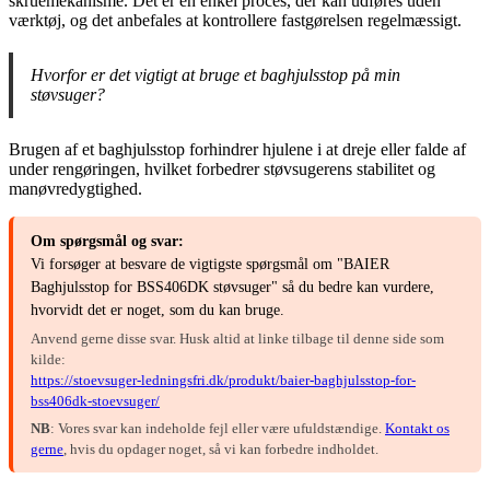
skruemekanisme. Det er en enkel proces, der kan udføres uden
værktøj, og det anbefales at kontrollere fastgørelsen regelmæssigt.
Hvorfor er det vigtigt at bruge et baghjulsstop på min
støvsuger?
Brugen af et baghjulsstop forhindrer hjulene i at dreje eller falde af
under rengøringen, hvilket forbedrer støvsugerens stabilitet og
manøvredygtighed.
Om spørgsmål og svar:
Vi forsøger at besvare de vigtigste spørgsmål om "BAIER
Baghjulsstop for BSS406DK støvsuger" så du bedre kan vurdere,
hvorvidt det er noget, som du kan bruge.
Anvend gerne disse svar. Husk altid at linke tilbage til denne side som
kilde:
https://stoevsuger-ledningsfri.dk/produkt/baier-baghjulsstop-for-
bss406dk-stoevsuger/
NB
: Vores svar kan indeholde fejl eller være ufuldstændige.
Kontakt os
gerne
, hvis du opdager noget, så vi kan forbedre indholdet.