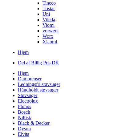
Tineco
Tristar
Uni
Vileda
Viomi
vorwerk
Worx
Xiaomi
Hjem
Del af Billig Pris DK
Hjem
Damprenser
Ledningsfri støvsuger
Håndholdt støvsuger
Støvsuger
Electrolux
Philips
Bosch
Nilfisk
Black & Decker
Dyson
Elvita