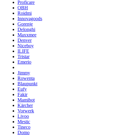
Proficare
OBH
Roidmi
Innovagoods
Gorenje
Delonghi
Maxxmee
Denver
Niceboy
ILIFE
Tristar
Emerio
Jimmy
Rowenta
Blaupunkt
Eufy
Fakir
Mamibot
Kärcher
Vorwerk
Livoo
Mestic
Tineco
Domo