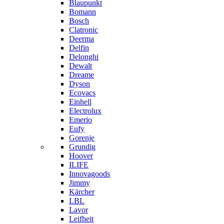
Blaupunkt
Bomann
Bosch
Clatronic
Deerma
Delfin
Delonghi
Dewalt
Dreame
Dyson
Ecovacs
Einhell
Electrolux
Emerio
Eufy
Gorenje
Grundig
Hoover
ILIFE
Innovagoods
Jimmy
Kärcher
LBL
Lavor
Leifheit