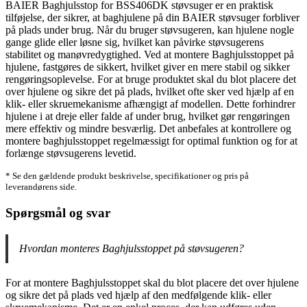
BAIER Baghjulsstop for BSS406DK støvsuger er en praktisk
tilføjelse, der sikrer, at baghjulene på din BAIER støvsuger forbliver
på plads under brug. Når du bruger støvsugeren, kan hjulene nogle
gange glide eller løsne sig, hvilket kan påvirke støvsugerens
stabilitet og manøvredygtighed. Ved at montere Baghjulsstoppet på
hjulene, fastgøres de sikkert, hvilket giver en mere stabil og sikker
rengøringsoplevelse. For at bruge produktet skal du blot placere det
over hjulene og sikre det på plads, hvilket ofte sker ved hjælp af en
klik- eller skruemekanisme afhængigt af modellen. Dette forhindrer
hjulene i at dreje eller falde af under brug, hvilket gør rengøringen
mere effektiv og mindre besværlig. Det anbefales at kontrollere og
montere baghjulsstoppet regelmæssigt for optimal funktion og for at
forlænge støvsugerens levetid.
* Se den gældende produkt beskrivelse, specifikationer og pris på
leverandørens side.
Spørgsmål og svar
Hvordan monteres Baghjulsstoppet på støvsugeren?
For at montere Baghjulsstoppet skal du blot placere det over hjulene
og sikre det på plads ved hjælp af den medfølgende klik- eller