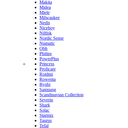
Makita
Midea
Miele
Milwaukee
Nedis
Niceboy
Nilfisk
Nordic Sense
Numatic
Obh
Philips
PowerPlus
Princess
Proficare
Roidmi
Rowenta
Ryobi
Samsung
Scandinavian Collection
Severin
Shark
Solac
Starmix
Taurus
Tefal