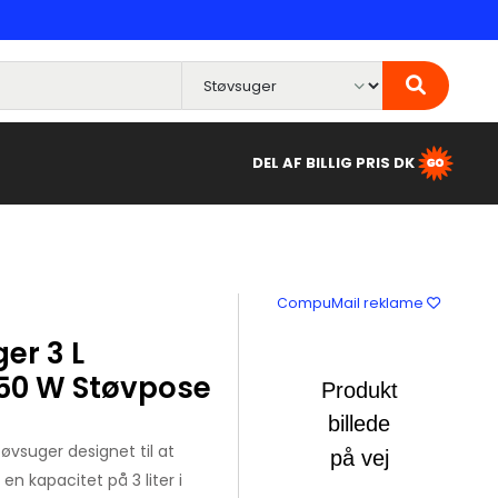
DEL AF BILLIG PRIS DK
CompuMail reklame
er 3 L
50 W Støvpose
tøvsuger designet til at
n kapacitet på 3 liter i