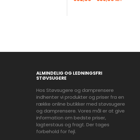
ALMINDELIG OG LEDNINGSFRI
STØVSUGERE
Hos Støvsugere og damprensere
indhenter vi produkter og priser fra en
række online butikker med støvsugere
og damprensere. Vores mål er at give
information om bedste priser,
lagterstaus og fragt. Der tages
forbehold for fejl.