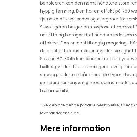
beholderen kan den nemt håndtere store re
hyppig tømning. Den har en effekt på 750 watt,
fjernelse af støv, snavs og allergener fra forsk
Støvsugeren bruger en støvpose af mærket Se
udskifte og bidrager til et sundere indeklima
effektivt. Den er ideel til daglig rengøring i 
dens robuste konstruktion gør den velegnet t
Severin BC 7045 kombinerer kraftfuld ydeev
hvilket gør den til et fremragende valg for de
støvsuger, der kan håndtere alle typer støv o
standard for rengøring med denne model, der 
hjemmemiljø.
* Se den gældende produkt beskrivelse, specifika
leverandørens side.
Mere information