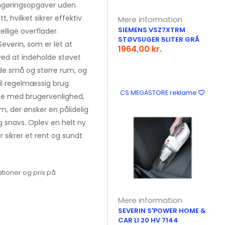
ngøringsopgaver uden
 hvilket sikrer effektiv
Mere information
SIEMENS VSZ7XTRM
ellige overflader.
STØVSUGER 5LITER GRÅ
verin, som er let at
1964,00 kr.
 ved at indeholde støvet
både små og større rum, og
il regelmæssig brug.
CS MEGASTORE reklame
ne med brugervenlighed,
m, der ønsker en pålidelig
g snavs. Oplev en helt ny
sikrer et rent og sundt
tioner og pris på
Mere information
SEVERIN S'POWER HOME &
CAR LI 20 HV 7144