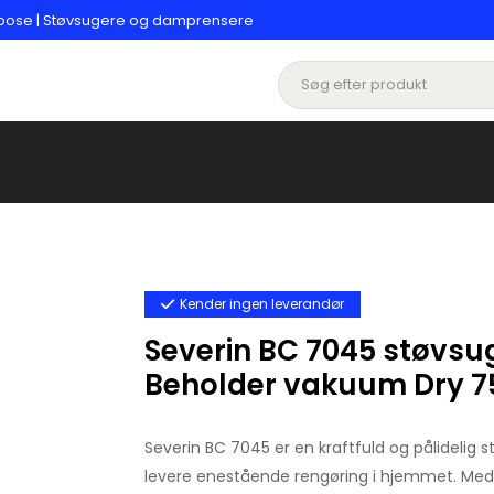
øvpose | Støvsugere og damprensere
Kender ingen leverandør
Severin BC 7045 støvsug
Beholder vakuum Dry 7
Severin BC 7045 er en kraftfuld og pålidelig s
levere enestående rengøring i hjemmet. Med e