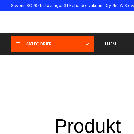
Severin BC 7045 støvsuger 3 L Beholder vakuum Dry 750 W St
KATEGORIER
HJEM