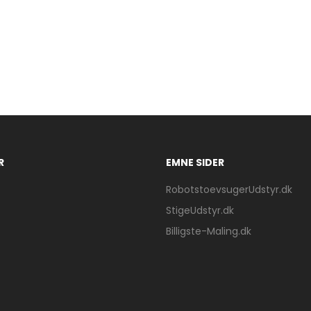
R
EMNE SIDER
RobotstoevsugerUdstyr.dk
StigeUdstyr.dk
Billigste-Maling.dk