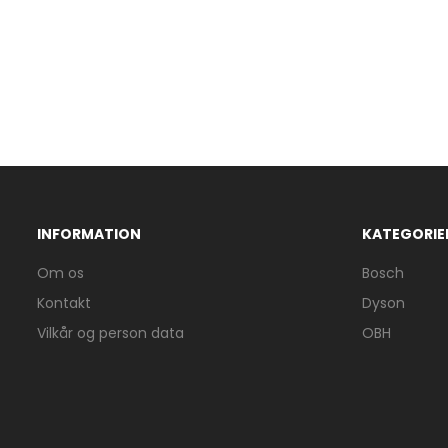
INFORMATION
KATEGORIE
Om os
Bosch
Kontakt
Dyson
Vilkår og person data
OBH