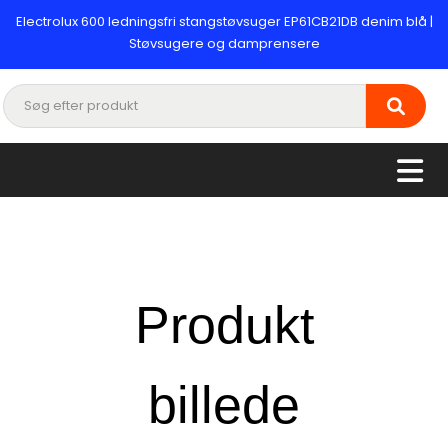
Electrolux 600 ledningsfri stangstøvsuger EP61CB21DB denim blå |
Støvsugere og damprensere