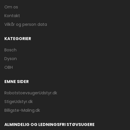
Om os
Kontakt
Vilkår og person data
KATEGORIER
Bosch
Dyson
OBH
EMNE SIDER
RobotstoevsugerUdstyr.dk
StigeUdstyr.dk
Billigste-Maling.dk
ALMINDELIG OG LEDNINGSFRI STØVSUGERE