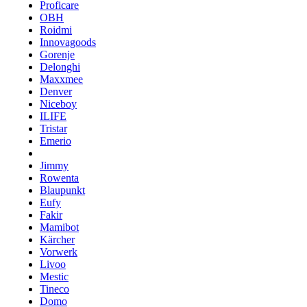
Proficare
OBH
Roidmi
Innovagoods
Gorenje
Delonghi
Maxxmee
Denver
Niceboy
ILIFE
Tristar
Emerio
Jimmy
Rowenta
Blaupunkt
Eufy
Fakir
Mamibot
Kärcher
Vorwerk
Livoo
Mestic
Tineco
Domo