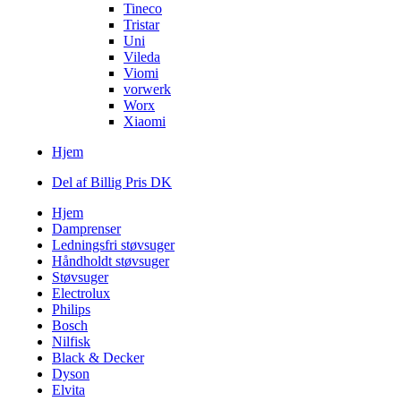
Tineco
Tristar
Uni
Vileda
Viomi
vorwerk
Worx
Xiaomi
Hjem
Del af Billig Pris DK
Hjem
Damprenser
Ledningsfri støvsuger
Håndholdt støvsuger
Støvsuger
Electrolux
Philips
Bosch
Nilfisk
Black & Decker
Dyson
Elvita