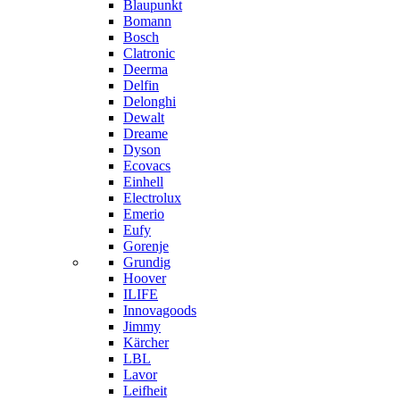
Blaupunkt
Bomann
Bosch
Clatronic
Deerma
Delfin
Delonghi
Dewalt
Dreame
Dyson
Ecovacs
Einhell
Electrolux
Emerio
Eufy
Gorenje
Grundig
Hoover
ILIFE
Innovagoods
Jimmy
Kärcher
LBL
Lavor
Leifheit