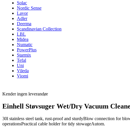
Solac
Nordic Sense
Lavor
Adler
Deerma
Scandinavian Collection
LBL
Midea
Numatic
PowerPlus
Starmix
Tefal
Uni
Vileda
Viomi
Kender ingen leverandør
Einhell Støvsuger Wet/Dry Vacuum Cleane
30l stainless steel tank, rust-proof and sturdyBlow connection for blo
operationsPractical cable holder for tidy stowageAutom.