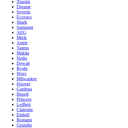
Xiaomi
Dreame
Severin
Ecovacs
Shark
Samsung
AEG
Miele
Ariete
Taurus
Makita
Nedis
Dewalt
Ryobi
Worx
Milwaukee
Hoover
Gardena
Bissell
Princess
Leifheit
Clatronic
Einhell
Bomann
Grundig