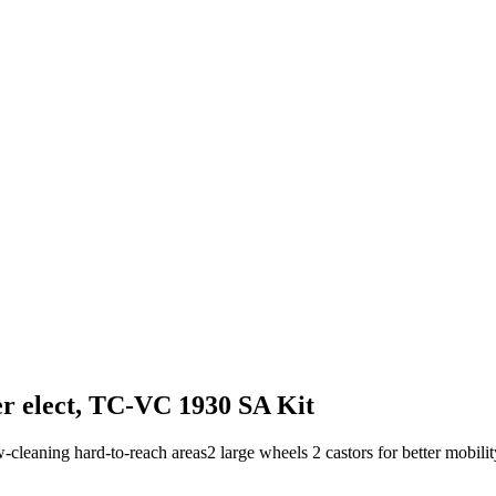
r elect, TC-VC 1930 SA Kit
w-cleaning hard-to-reach areas2 large wheels 2 castors for better mobili