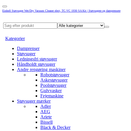
Einhell Støvsuger Wet/Dry Vacuum Cleaner elect, TC-VC 1930 SA Kit | Støvsugere og damprensere
Kategorier
Damprenser
Støvsuger
Ledningsfri støvsuger
Håndholdt støvsuger
Andre rengøring maskiner
Robotstøvsuger
Askestøvsuger
Poolstøvsuger
Gulvvasker
Fejemaskine
Støvsuger mærker
Adler
AEG
Ariete
Bissell
Black & Decker