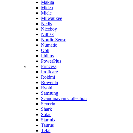
Makita
Midea
Miele
Milwaukee
Nedis
Niceboy
Nilfisk
Nordic Sense
Numatic
Obh
Philips
PowerPlus
Princess
Proficare
Roidmi
Rowenta
Ryobi
Samsung
Scandinavian Collection
Severin
Shark
Solac
Starmix
Taurus
Tefal