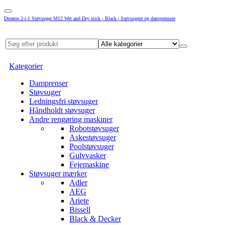
Dreame 2-i-1 Støvsuger M12 Wet and Dry stick - Black | Støvsugere og damprensere
Kategorier
Damprenser
Støvsuger
Ledningsfri støvsuger
Håndholdt støvsuger
Andre rengøring maskiner
Robotstøvsuger
Askestøvsuger
Poolstøvsuger
Gulvvasker
Fejemaskine
Støvsuger mærker
Adler
AEG
Ariete
Bissell
Black & Decker