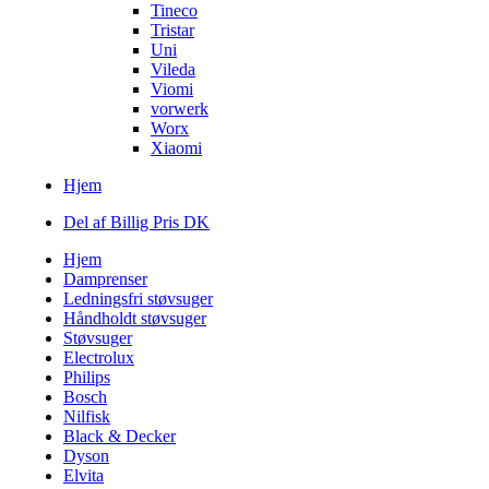
Tineco
Tristar
Uni
Vileda
Viomi
vorwerk
Worx
Xiaomi
Hjem
Del af Billig Pris DK
Hjem
Damprenser
Ledningsfri støvsuger
Håndholdt støvsuger
Støvsuger
Electrolux
Philips
Bosch
Nilfisk
Black & Decker
Dyson
Elvita