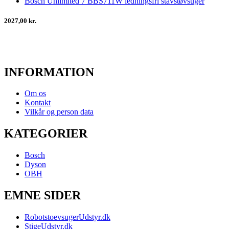
Bosch Unlimited 7 BBS711W ledningsfri stavstøvsuger
2027,00 kr.
INFORMATION
Om os
Kontakt
Vilkår og person data
KATEGORIER
Bosch
Dyson
OBH
EMNE SIDER
RobotstoevsugerUdstyr.dk
StigeUdstyr.dk