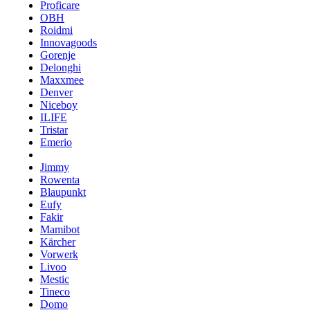
Proficare
OBH
Roidmi
Innovagoods
Gorenje
Delonghi
Maxxmee
Denver
Niceboy
ILIFE
Tristar
Emerio
Jimmy
Rowenta
Blaupunkt
Eufy
Fakir
Mamibot
Kärcher
Vorwerk
Livoo
Mestic
Tineco
Domo