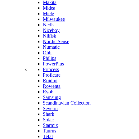
Makita
Midea
Miele
Milwaukee
Nedis
Niceboy
Nilfisk
Nordic Sense
Numatic
Obh
Philips
PowerPlus
Princess
Proficare
Roidmi
Rowenta
Ryobi
Samsung
Scandinavian Collection
Severin
Shark
Solac
Starmix
Taurus
Tefal