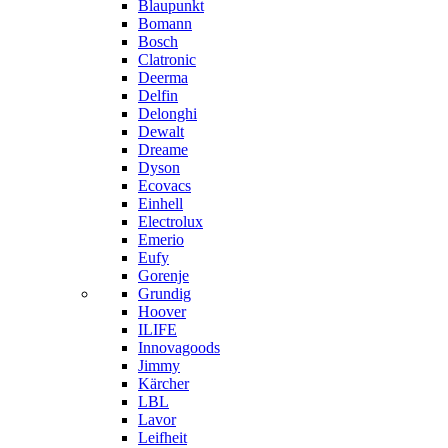
Blaupunkt
Bomann
Bosch
Clatronic
Deerma
Delfin
Delonghi
Dewalt
Dreame
Dyson
Ecovacs
Einhell
Electrolux
Emerio
Eufy
Gorenje
Grundig
Hoover
ILIFE
Innovagoods
Jimmy
Kärcher
LBL
Lavor
Leifheit