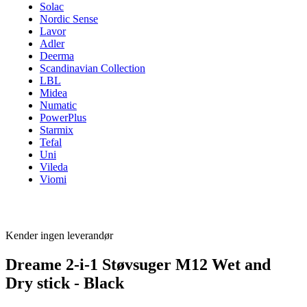
Solac
Nordic Sense
Lavor
Adler
Deerma
Scandinavian Collection
LBL
Midea
Numatic
PowerPlus
Starmix
Tefal
Uni
Vileda
Viomi
Kender ingen leverandør
Dreame 2-i-1 Støvsuger M12 Wet and
Dry stick - Black