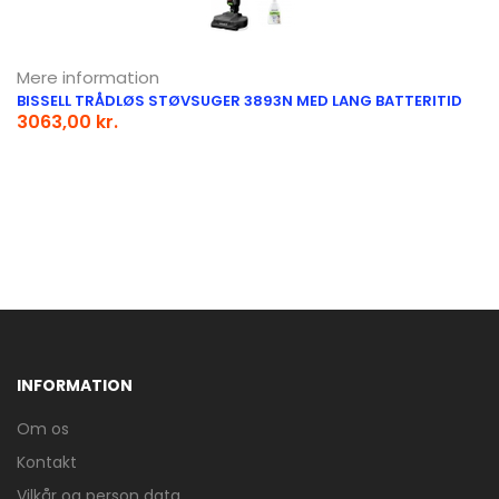
Mere information
BISSELL TRÅDLØS STØVSUGER 3893N MED LANG BATTERITID
3063,00 kr.
INFORMATION
Om os
Kontakt
Vilkår og person data