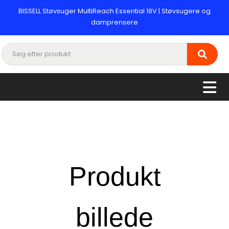
BISSELL Støvsuger MultiReach Essential 18V | Støvsugere og
damprensere