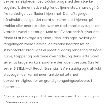
bekvemmeligheden ved trådløs brug med den stærke
sugekraft, der er nødvendig for at fjerne støv, snavs og hår
fra forskellige overflader i hjemmet. Den aftagelige
håndholdte del gør det nemt at komme til i hjørner, på
møbler eller andre steder, hvor en traditionel støvsuger kan
være besværlig at bruge. Med sin 18V batteridrift giver den
frihed til at bevæge sig rundt uden ledninger, hvilket gør
rengøringen mere fleksibel og mindre begrænset af
stikkontakter. Produktet er ideelt til daglig rengøring af både
gulve, tæpper og polstrede overflader, og dens lette vægt
sikrer, at brugeren kan håndtere den uden besvær. Samlet
set er BISSELL MultiReach Essential 18V en alsidig og kraftfuld
støvsuger, der kombinerer funktionalitet med
bekvemmelighed for en grundig rengøringsoplevelse i
hjemmet.
* Se den gældende produkt beskrivelse, specifikationer og pris
på leverandørens side.