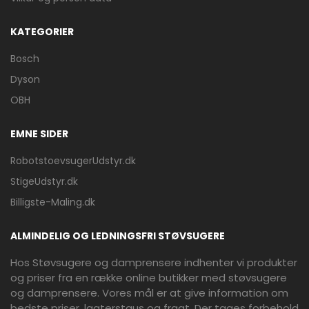
KATEGORIER
Bosch
Dyson
OBH
EMNE SIDER
RobotstoevsugerUdstyr.dk
StigeUdstyr.dk
Billigste-Maling.dk
ALMINDELIG OG LEDNINGSFRI STØVSUGERE
Hos Støvsugere og damprensere indhenter vi produkter
og priser fra en række online butikker med støvsugere
og damprensere. Vores mål er at give information om
bedste priser, lagterstaus og fragt. Der tages forbehold