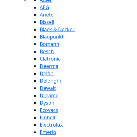
Adler
AEG
Ariete
Bissell
Black & Decker
Blaupunkt
Bomann
Bosch
Clatronic
Deerma
Delfin
Delonghi
Dewalt
Dreame
Dyson
Ecovacs
Einhell
Electrolux
Emerio