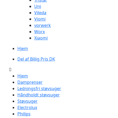
Tristar
Uni
Vileda
Viomi
vorwerk
Worx
Xiaomi
Hjem
Del af Billig Pris DK
Hjem
Damprenser
Ledningsfri støvsuger
Håndholdt støvsuger
Støvsuger
Electrolux
Philips