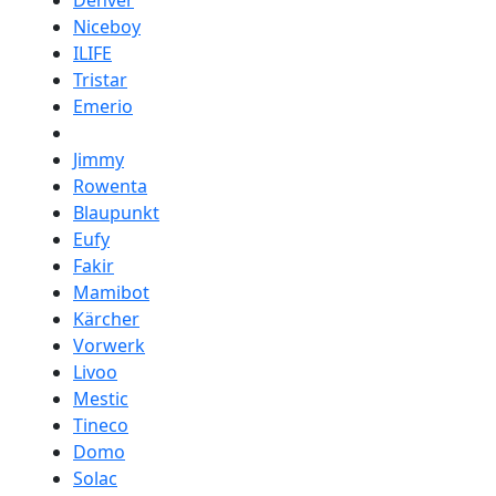
Denver
Niceboy
ILIFE
Tristar
Emerio
Jimmy
Rowenta
Blaupunkt
Eufy
Fakir
Mamibot
Kärcher
Vorwerk
Livoo
Mestic
Tineco
Domo
Solac