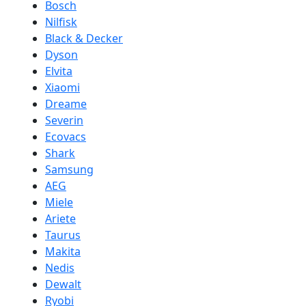
Bosch
Nilfisk
Black & Decker
Dyson
Elvita
Xiaomi
Dreame
Severin
Ecovacs
Shark
Samsung
AEG
Miele
Ariete
Taurus
Makita
Nedis
Dewalt
Ryobi