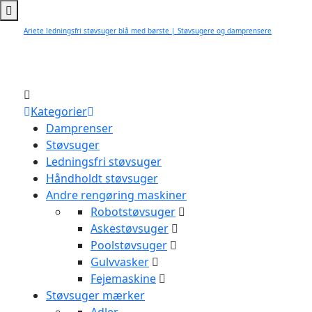
Ariete ledningsfri støvsuger blå med børste | Støvsugere og damprensere
Kategorier
Damprenser
Støvsuger
Ledningsfri støvsuger
Håndholdt støvsuger
Andre rengøring maskiner
Robotstøvsuger
Askestøvsuger
Poolstøvsuger
Gulvvasker
Fejemaskine
Støvsuger mærker