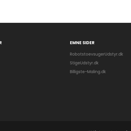
R
EMNE SIDER
RobotstoevsugerUdstyr.dk
StigeUdstyr.dk
Billigste-Maling.dk