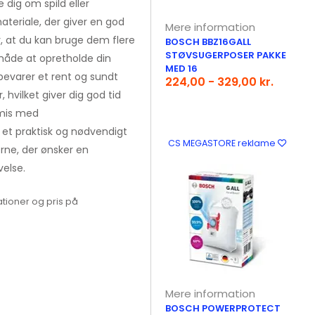
 dig om spild eller
ateriale, der giver en god
Mere information
er, at du kan bruge dem flere
BOSCH BBZ16GALL
STØVSUGERPOSER PAKKE
 måde at opretholde din
MED 16
evarer et rent og sundt
224,00 - 329,00 kr.
hvilket giver dig god tid
omis med
 et praktisk og nødvendigt
CS MEGASTORE reklame
erne, der ønsker en
else.
tioner og pris på
Mere information
BOSCH POWERPROTECT