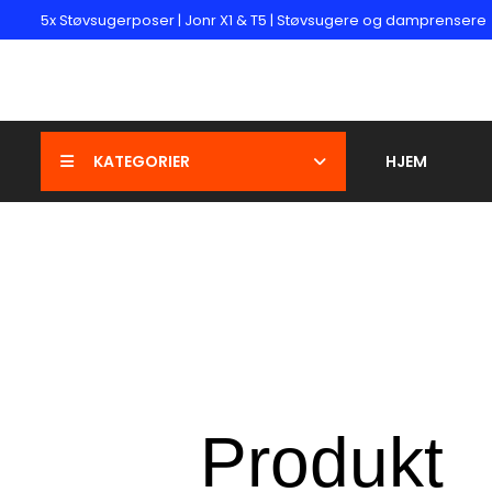
5x Støvsugerposer | Jonr X1 & T5 | Støvsugere og damprensere
KATEGORIER
HJEM