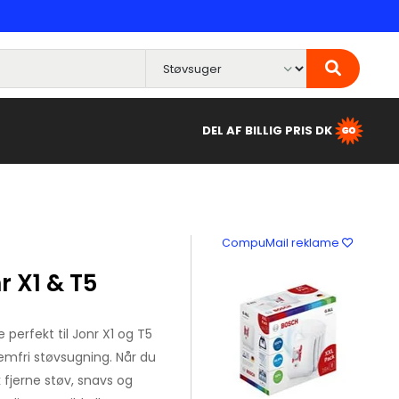
DEL AF BILLIG PRIS DK
CompuMail reklame
r X1 & T5
 perfekt til Jonr X1 og T5
lemfri støvsugning. Når du
 fjerne støv, snavs og