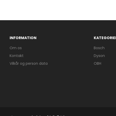
INFORMATION
KATEGORIE
Om os
Bosch
Kontakt
Dyson
Vilkår og person data
OBH