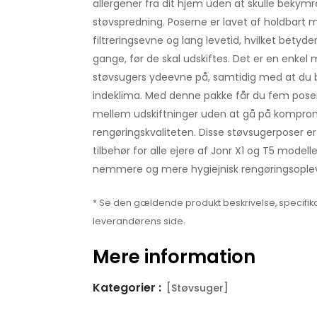
allergener fra dit hjem uden at skulle bekymre
støvspredning. Poserne er lavet af holdbart m
filtreringsevne og lang levetid, hvilket betyd
gange, før de skal udskiftes. Det er en enkel
støvsugers ydeevne på, samtidig med at du b
indeklima. Med denne pakke får du fem poser, 
mellem udskiftninger uden at gå på kompr
rengøringskvaliteten. Disse støvsugerposer er
tilbehør for alle ejere af Jonr X1 og T5 modell
nemmere og mere hygiejnisk rengøringsoplev
* Se den gældende produkt beskrivelse, specifika
leverandørens side.
Mere information
Kategorier :
[Støvsuger]