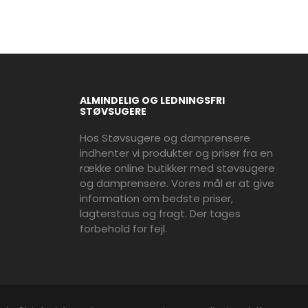
ALMINDELIG OG LEDNINGSFRI
STØVSUGERE
Hos Støvsugere og damprensere
indhenter vi produkter og priser fra en
række online butikker med støvsugere
og damprensere. Vores mål er at give
information om bedste priser,
lagterstaus og fragt. Der tages
forbehold for fejl.