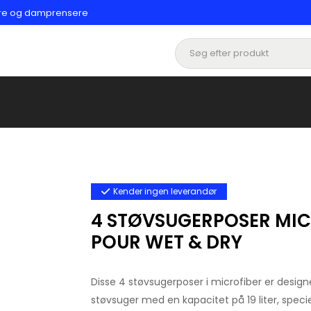
ere og damprensere
Kender ingen leverandør
4 STØVSUGERPOSER MICR
POUR WET & DRY
Disse 4 støvsugerposer i microfiber er designet
støvsuger med en kapacitet på 19 liter, specie