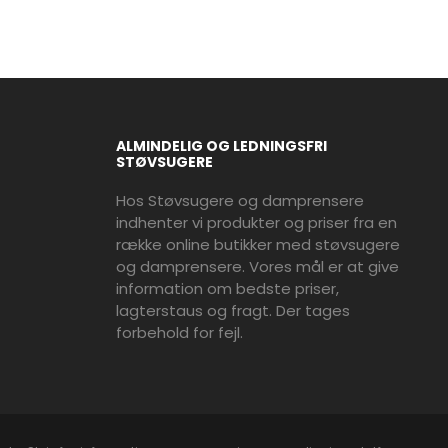
ALMINDELIG OG LEDNINGSFRI
STØVSUGERE
Hos Støvsugere og damprensere
indhenter vi produkter og priser fra en
række online butikker med støvsugere
og damprensere. Vores mål er at give
information om bedste priser,
lagterstaus og fragt. Der tages
forbehold for fejl.