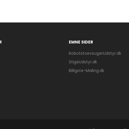
R
EMNE SIDER
RobotstoevsugerUdstyr.dk
StigeUdstyr.dk
Billigste-Maling.dk