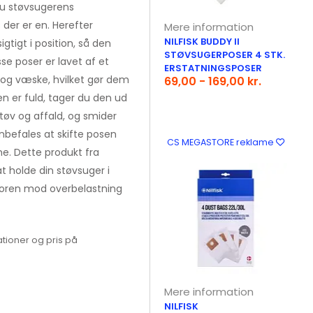
du støvsugerens
der er en. Herefter
Mere information
NILFISK BUDDY II
gtigt i position, så den
STØVSUGERPOSER 4 STK.
sse poser er lavet af et
ERSTATNINGSPOSER
s og væske, hvilket gør dem
69,00 - 169,00 kr.
en er fuld, tager du den ud
tøv og affald, og smider
anbefales at skifte posen
CS MEGASTORE reklame
e. Dette produkt fra
 holde din støvsuger i
toren mod overbelastning
tioner og pris på
Mere information
NILFISK