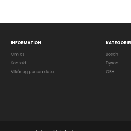
INFORMATION
KATEGORIE
Om os
Bosch
Kontakt
Dyson
Vilkår og person data
OBH