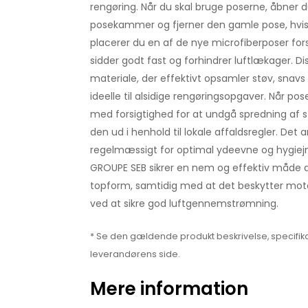
rengøring. Når du skal bruge poserne, åbner 
posekammer og fjerner den gamle pose, hvis 
placerer du en af de nye microfiberposer forsi
sidder godt fast og forhindrer luftlækager. Di
materiale, der effektivt opsamler støv, snav
ideelle til alsidige rengøringsopgaver. Når pos
med forsigtighed for at undgå spredning af s
den ud i henhold til lokale affaldsregler. Det 
regelmæssigt for optimal ydeevne og hygiejn
GROUPE SEB sikrer en nem og effektiv måde at
topform, samtidig med at det beskytter mo
ved at sikre god luftgennemstrømning.
* Se den gældende produkt beskrivelse, specifika
leverandørens side.
Mere information