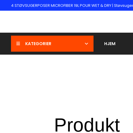
4 STØVSUGERPOSER MICROFIBER 19L POUR WET & DRY | Støvsug
KATEGORIER
HJEM