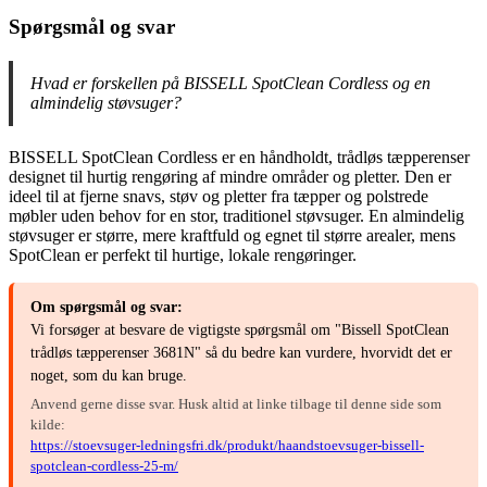
Spørgsmål og svar
Hvad er forskellen på BISSELL SpotClean Cordless og en
almindelig støvsuger?
BISSELL SpotClean Cordless er en håndholdt, trådløs tæpperenser
designet til hurtig rengøring af mindre områder og pletter. Den er
ideel til at fjerne snavs, støv og pletter fra tæpper og polstrede
møbler uden behov for en stor, traditionel støvsuger. En almindelig
støvsuger er større, mere kraftfuld og egnet til større arealer, mens
SpotClean er perfekt til hurtige, lokale rengøringer.
Om spørgsmål og svar:
Vi forsøger at besvare de vigtigste spørgsmål om "Bissell SpotClean
trådløs tæpperenser 3681N" så du bedre kan vurdere, hvorvidt det er
noget, som du kan bruge.
Anvend gerne disse svar. Husk altid at linke tilbage til denne side som
kilde:
https://stoevsuger-ledningsfri.dk/produkt/haandstoevsuger-bissell-
spotclean-cordless-25-m/