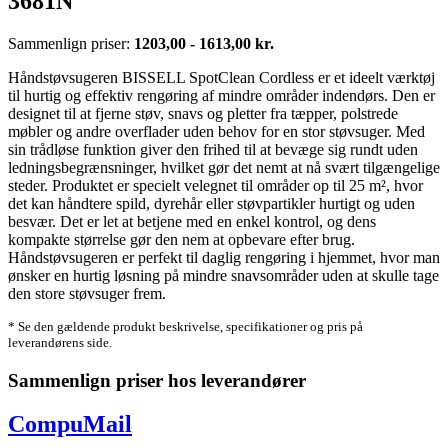
3681N
Sammenlign priser:
1203,00 - 1613,00 kr.
Håndstøvsugeren BISSELL SpotClean Cordless er et ideelt værktøj
til hurtig og effektiv rengøring af mindre områder indendørs. Den er
designet til at fjerne støv, snavs og pletter fra tæpper, polstrede
møbler og andre overflader uden behov for en stor støvsuger. Med
sin trådløse funktion giver den frihed til at bevæge sig rundt uden
ledningsbegrænsninger, hvilket gør det nemt at nå svært tilgængelige
steder. Produktet er specielt velegnet til områder op til 25 m², hvor
det kan håndtere spild, dyrehår eller støvpartikler hurtigt og uden
besvær. Det er let at betjene med en enkel kontrol, og dens
kompakte størrelse gør den nem at opbevare efter brug.
Håndstøvsugeren er perfekt til daglig rengøring i hjemmet, hvor man
ønsker en hurtig løsning på mindre snavsområder uden at skulle tage
den store støvsuger frem.
* Se den gældende produkt beskrivelse, specifikationer og pris på
leverandørens side.
Sammenlign priser hos leverandører
CompuMail