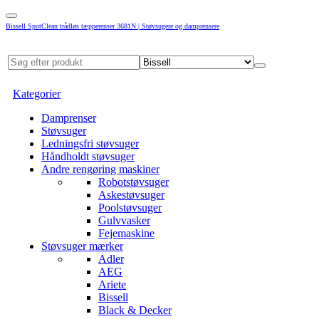
Bissell SpotClean trådløs tæpperenser 3681N | Støvsugere og damprensere
Kategorier
Damprenser
Støvsuger
Ledningsfri støvsuger
Håndholdt støvsuger
Andre rengøring maskiner
Robotstøvsuger
Askestøvsuger
Poolstøvsuger
Gulvvasker
Fejemaskine
Støvsuger mærker
Adler
AEG
Ariete
Bissell
Black & Decker