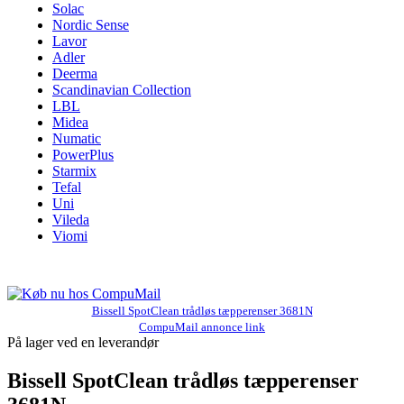
Solac
Nordic Sense
Lavor
Adler
Deerma
Scandinavian Collection
LBL
Midea
Numatic
PowerPlus
Starmix
Tefal
Uni
Vileda
Viomi
Bissell SpotClean trådløs tæpperenser 3681N
CompuMail annonce link
På lager ved en leverandør
Bissell SpotClean trådløs tæpperenser