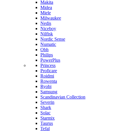
Makita
Midea
Miele
Milwaukee
Nedis
Niceboy
Nilfisk
Nordic Sense
Numatic
Obh
Philips
PowerPlus
Princess
Proficare
Roidmi
Rowenta
Ryobi
Samsung
Scandinavian Collection
Severin
Shark
Solac
Starmix
Taurus
Tefal