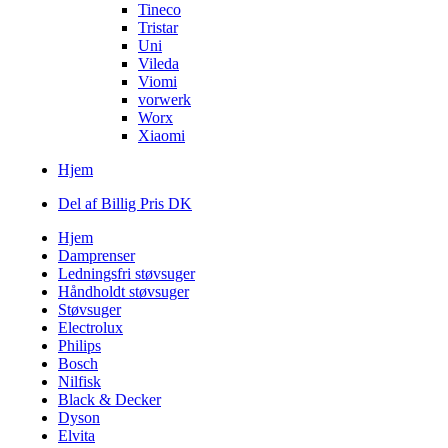
Tineco
Tristar
Uni
Vileda
Viomi
vorwerk
Worx
Xiaomi
Hjem
Del af Billig Pris DK
Hjem
Damprenser
Ledningsfri støvsuger
Håndholdt støvsuger
Støvsuger
Electrolux
Philips
Bosch
Nilfisk
Black & Decker
Dyson
Elvita