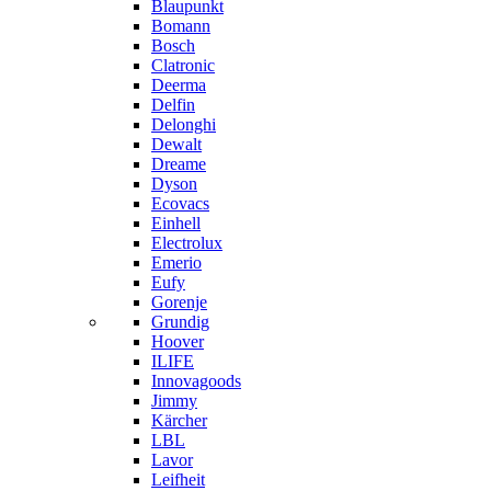
Blaupunkt
Bomann
Bosch
Clatronic
Deerma
Delfin
Delonghi
Dewalt
Dreame
Dyson
Ecovacs
Einhell
Electrolux
Emerio
Eufy
Gorenje
Grundig
Hoover
ILIFE
Innovagoods
Jimmy
Kärcher
LBL
Lavor
Leifheit