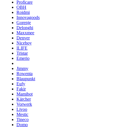
Proficare
OBH
Roidmi
Innovagoods
Gorenje
Delonghi
Maxxmee
Denver
Niceboy
ILIFE
Tristar
Emerio
Jimmy
Rowenta
Blaupunkt
Eufy
Fakir
Mamibot
Kärcher
Vorwerk
Livoo
Mestic
Tineco
Domo