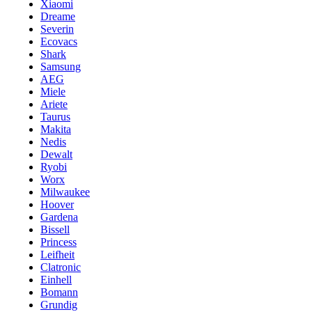
Xiaomi
Dreame
Severin
Ecovacs
Shark
Samsung
AEG
Miele
Ariete
Taurus
Makita
Nedis
Dewalt
Ryobi
Worx
Milwaukee
Hoover
Gardena
Bissell
Princess
Leifheit
Clatronic
Einhell
Bomann
Grundig