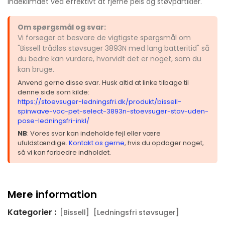
indeklimaet ved effektivt at fjerne pels og støvpartikler.
Om spørgsmål og svar:
Vi forsøger at besvare de vigtigste spørgsmål om
"Bissell trådløs støvsuger 3893N med lang batteritid" så
du bedre kan vurdere, hvorvidt det er noget, som du
kan bruge.
Anvend gerne disse svar. Husk altid at linke tilbage til
denne side som kilde:
https://stoevsuger-ledningsfri.dk/produkt/bissell-
spinwave-vac-pet-select-3893n-stoevsuger-stav-uden-
pose-ledningsfri-inkl/
NB
: Vores svar kan indeholde fejl eller være
ufuldstændige.
Kontakt os gerne
, hvis du opdager noget,
så vi kan forbedre indholdet.
Mere information
Kategorier :
[Bissell]
[Ledningsfri støvsuger]