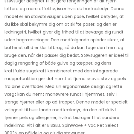
støvsuger designet til at gøre rengøringen af dit hjem
lettere og mere effektiv, især hvis du har kæledyr. Denne
model er en stavstøvsuger uden pose, hvilket betyder, at
du ikke skal bekymre dig om at skifte poser, og den er
ledningsfri, hvilket giver dig frihed til at bevæge dig rundt
uden begrænsninger. Den medfølgende oplader sikrer, at
batteriet altid er klar til brug, så du kan tage den frem og
bruge den, når det passer dig bedst. Støvsugeren er ideel til
daglig rengøring af både gulve og tæpper, og dens
kraftfulde sugekraft kombineret med den integrerede
moppefunktion gør det nemt at fjerne snavs, støv og pels
fra dine overflader. Med sin ergonomiske design og lette
vægt kan du nemt manøvrere rundt i hjemmet, selv i
trange hjørner eller op ad trapper. Denne model er specielt
velegnet til husstande med kæledyr, da den effektivt
fjerner pels og allergener, hvilket bidrager til et sundere
indeklima. Alt i alt er BISSELL SpinWave + Vac Pet Select
3893N en pålidelig og alsidig støvsuger.