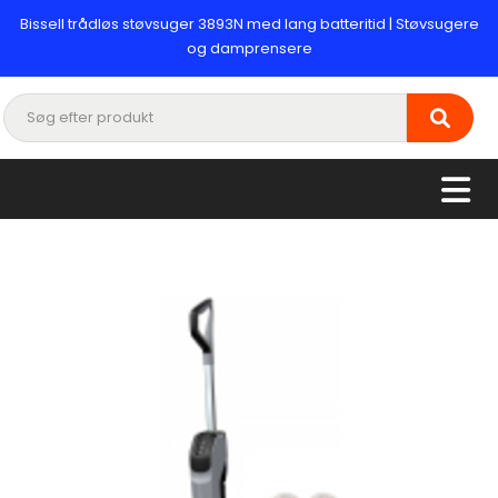
Bissell trådløs støvsuger 3893N med lang batteritid | Støvsugere
og damprensere