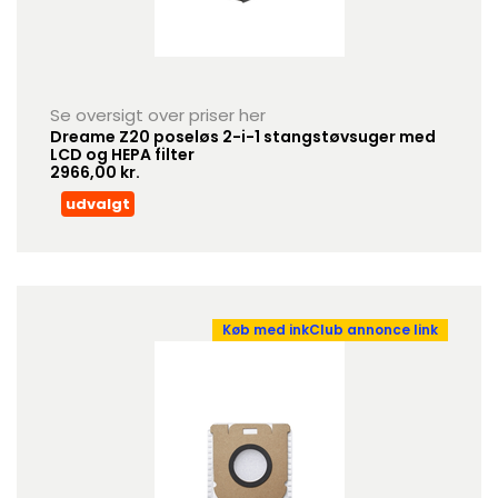
Se oversigt over priser her
Dreame Z20 poseløs 2-i-1 stangstøvsuger med
LCD og HEPA filter
2966,00 kr.
udvalgt
Køb med inkClub annonce link