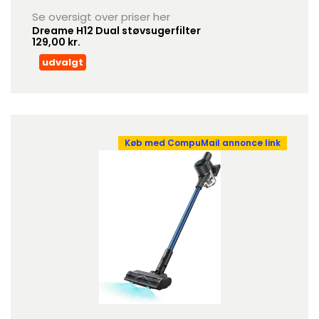
Se oversigt over priser her
Dreame H12 Dual støvsugerfilter
129,00 kr.
udvalgt
Køb med CompuMail annonce link