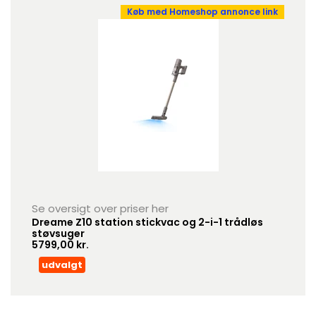
Køb med Homeshop annonce link
Se oversigt over priser her
Dreame Z10 station stickvac og 2-i-1 trådløs
støvsuger
5799,00 kr.
udvalgt