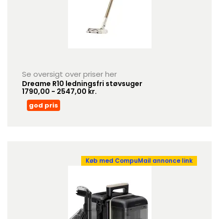
Se oversigt over priser her
Dreame R10 ledningsfri støvsuger
1790,00 - 2547,00 kr.
god pris
Køb med CompuMail annonce link