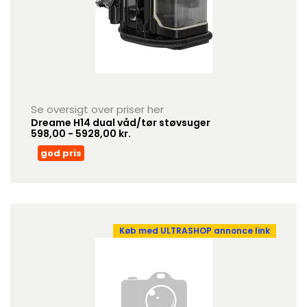
Se oversigt over priser her
Dreame H14 dual våd/tør støvsuger
598,00 - 5928,00 kr.
god pris
Køb med ULTRASHOP annonce link