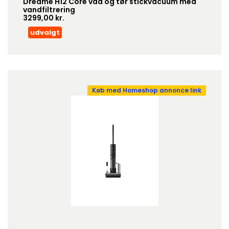
Dreame H12 Core våd og tør stickvacuum med
vandfiltrering
3299,00 kr.
udvalgt
Køb med Homeshop annonce link