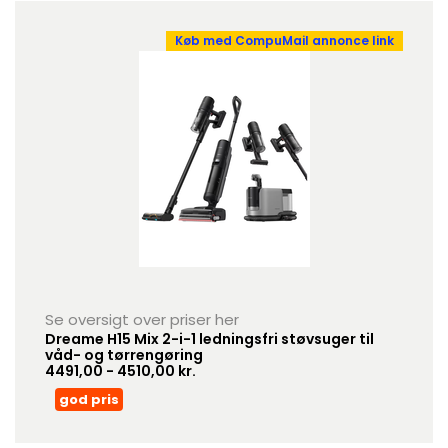
Køb med CompuMail annonce link
Se oversigt over priser her
Dreame H15 Mix 2-i-1 ledningsfri støvsuger til
våd- og tørrengøring
4491,00 - 4510,00 kr.
god pris