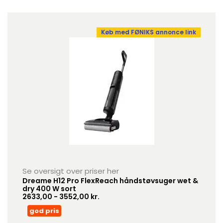
Køb med FØNIKS annonce link
Se oversigt over priser her
Dreame H12 Pro FlexReach håndstøvsuger wet &
dry 400 W sort
2633,00 - 3552,00 kr.
god pris