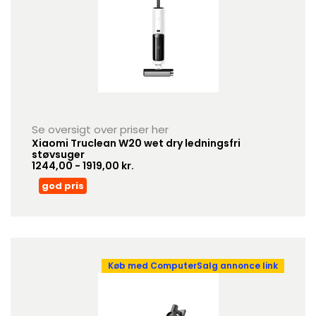
Se oversigt over priser her
Xiaomi Truclean W20 wet dry ledningsfri
støvsuger
1244,00 - 1919,00 kr.
god pris
Køb med ComputerSalg annonce link