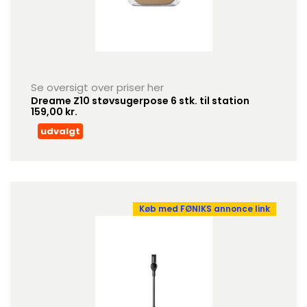
Se oversigt over priser her
Dreame Z10 støvsugerpose 6 stk. til station
159,00 kr.
udvalgt
Køb med FØNIKS annonce link