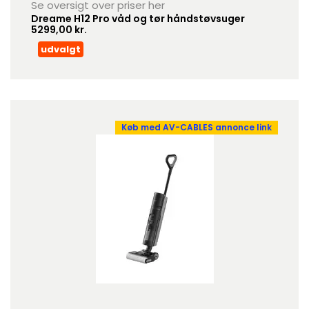
Se oversigt over priser her
Dreame H12 Pro våd og tør håndstøvsuger
5299,00 kr.
udvalgt
Køb med AV-CABLES annonce link