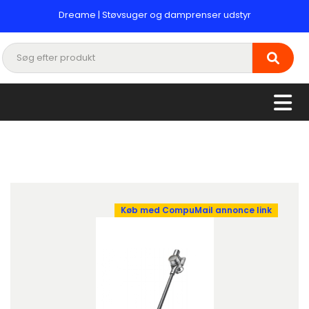
Dreame | Støvsuger og damprenser udstyr
Køb med CompuMail annonce link