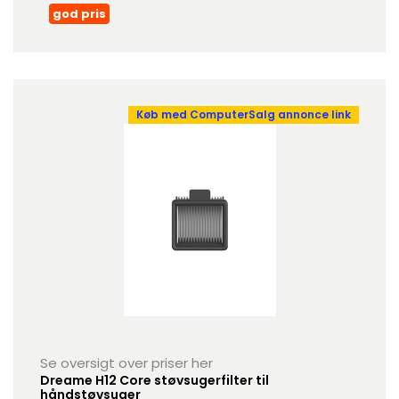
god pris
Køb med ComputerSalg annonce link
Se oversigt over priser her
Dreame H12 Core støvsugerfilter til
håndstøvsuger