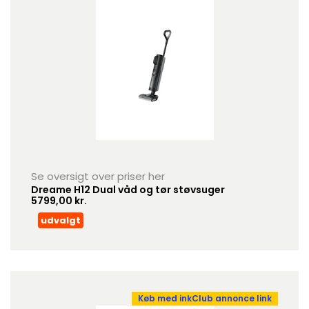
Se oversigt over priser her
Dreame H12 Dual våd og tør støvsuger
5799,00 kr.
udvalgt
Køb med inkClub annonce link