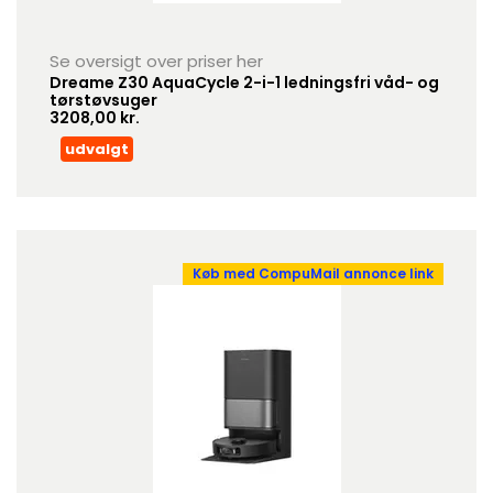
Se oversigt over priser her
Dreame Z30 AquaCycle 2-i-1 ledningsfri våd- og
tørstøvsuger
3208,00 kr.
udvalgt
Køb med CompuMail annonce link