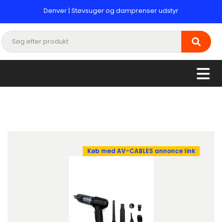
Denver | Støvsuger og damprenser udstyr
Køb med AV-CABLES annonce link