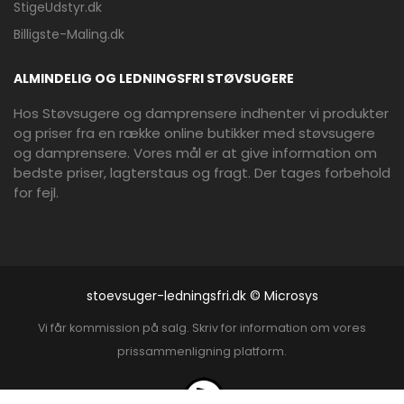
StigeUdstyr.dk
Billigste-Maling.dk
ALMINDELIG OG LEDNINGSFRI STØVSUGERE
Hos Støvsugere og damprensere indhenter vi produkter
og priser fra en række online butikker med støvsugere
og damprensere. Vores mål er at give information om
bedste priser, lagterstaus og fragt. Der tages forbehold
for fejl.
stoevsuger-ledningsfri.dk © Microsys
Vi får kommission på salg. Skriv for information om vores
prissammenligning platform.