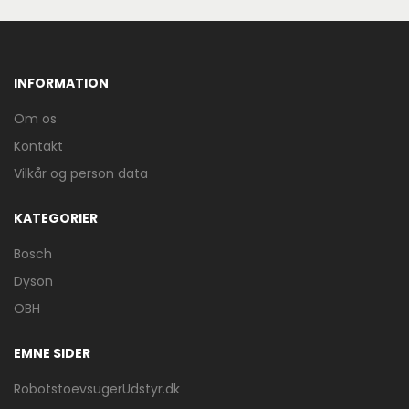
INFORMATION
Om os
Kontakt
Vilkår og person data
KATEGORIER
Bosch
Dyson
OBH
EMNE SIDER
RobotstoevsugerUdstyr.dk